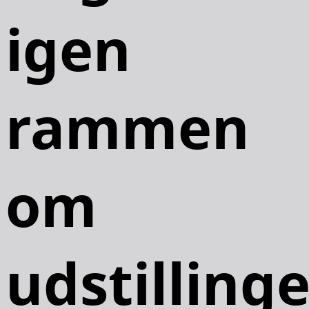
igen
rammen
om
udstilling