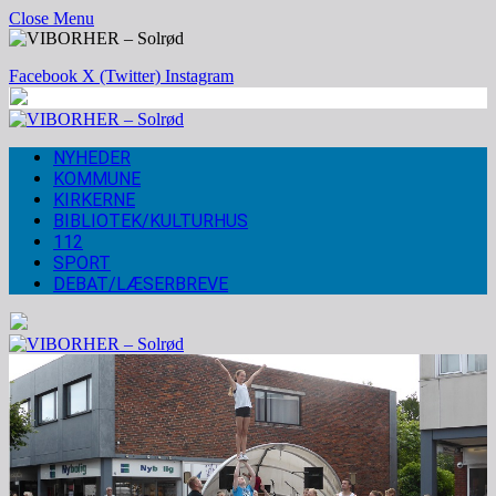
Close Menu
Facebook
X (Twitter)
Instagram
NYHEDER
KOMMUNE
KIRKERNE
BIBLIOTEK/KULTURHUS
112
SPORT
DEBAT/LÆSERBREVE