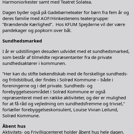
Harmoniorkester samt med Teatret Solatea.
Dagen byder også på Gadebørneteater for børn fra fem år og
deres familie med AOF/Hinkestenens teatergruppe:
”Brændende Kærlighed”. Hos KFUM Spejderne vil der være
pandekager og popkorn over bål.
Sundhedsmarked
I år er udstillingen desuden udvidet med et sundhedsmarked,
som består af tilmeldte repræsentanter fra de private
sundhedsaktører i kommunen.
”Her kan du stifte bekendtskab med de forskellige sundheds-
og fritidstilbud, der findes i Solrød Kommune – både i
foreningerne og i det private. Sundheds- og
forebyggelsesområdet i Solrød Kommune er også
repræsenteret med en række aktiviteter, og der er mulighed
for at få råd og vejledning om sundhedsfremme og trivsel,”
fortæller forebyggelseskonsulent, Louise Vivian Leilund,
Solrød Kommune.
Åbent hus
Aktivitets- og Frivilligcenteret holder åbent hus hele dagen.