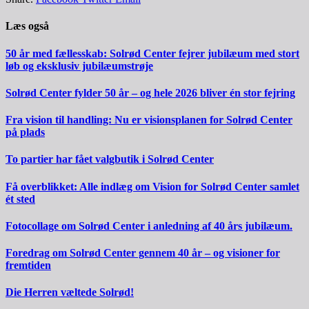
Læs også
50 år med fællesskab: Solrød Center fejrer jubilæum med stort
løb og eksklusiv jubilæumstrøje
Solrød Center fylder 50 år – og hele 2026 bliver én stor fejring
Fra vision til handling: Nu er visionsplanen for Solrød Center
på plads
To partier har fået valgbutik i Solrød Center
Få overblikket: Alle indlæg om Vision for Solrød Center samlet
ét sted
Fotocollage om Solrød Center i anledning af 40 års jubilæum.
Foredrag om Solrød Center gennem 40 år – og visioner for
fremtiden
Die Herren væltede Solrød!