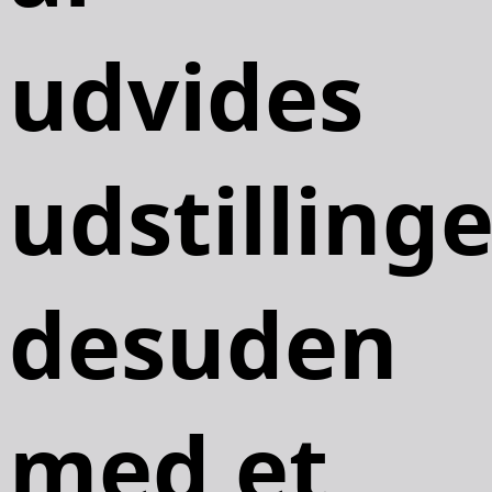
udvides
udstilling
desuden
med et