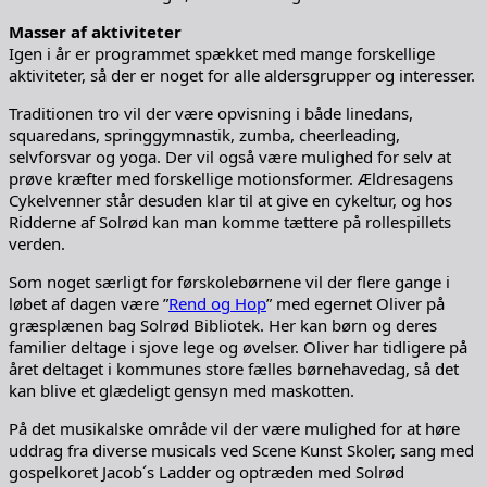
Masser af aktiviteter
Igen i år er programmet spækket med mange forskellige
aktiviteter, så der er noget for alle aldersgrupper og interesser.
Traditionen tro vil der være opvisning i både linedans,
squaredans, springgymnastik, zumba, cheerleading,
selvforsvar og yoga. Der vil også være mulighed for selv at
prøve kræfter med forskellige motionsformer. Ældresagens
Cykelvenner står desuden klar til at give en cykeltur, og hos
Ridderne af Solrød kan man komme tættere på rollespillets
verden.
Som noget særligt for førskolebørnene vil der flere gange i
løbet af dagen være ”
Rend og Hop
” med egernet Oliver på
græsplænen bag Solrød Bibliotek. Her kan børn og deres
familier deltage i sjove lege og øvelser. Oliver har tidligere på
året deltaget i kommunes store fælles børnehavedag, så det
kan blive et glædeligt gensyn med maskotten.
På det musikalske område vil der være mulighed for at høre
uddrag fra diverse musicals ved Scene Kunst Skoler, sang med
gospelkoret Jacob´s Ladder og optræden med Solrød