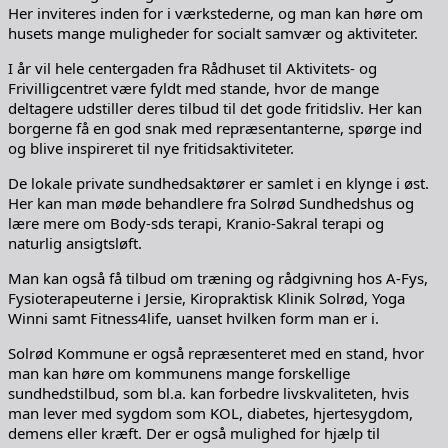
Her inviteres inden for i værkstederne, og man kan høre om
husets mange muligheder for socialt samvær og aktiviteter.
I år vil hele centergaden fra Rådhuset til Aktivitets- og
Frivilligcentret være fyldt med stande, hvor de mange
deltagere udstiller deres tilbud til det gode fritidsliv. Her kan
borgerne få en god snak med repræsentanterne, spørge ind
og blive inspireret til nye fritidsaktiviteter.
De lokale private sundhedsaktører er samlet i en klynge i øst.
Her kan man møde behandlere fra Solrød Sundhedshus og
lære mere om Body-sds terapi, Kranio-Sakral terapi og
naturlig ansigtsløft.
Man kan også få tilbud om træning og rådgivning hos A-Fys,
Fysioterapeuterne i Jersie, Kiropraktisk Klinik Solrød, Yoga
Winni samt Fitness4life, uanset hvilken form man er i.
Solrød Kommune er også repræsenteret med en stand, hvor
man kan høre om kommunens mange forskellige
sundhedstilbud, som bl.a. kan forbedre livskvaliteten, hvis
man lever med sygdom som KOL, diabetes, hjertesygdom,
demens eller kræft. Der er også mulighed for hjælp til