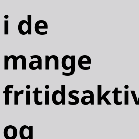
i de
mange
fritidsakti
og