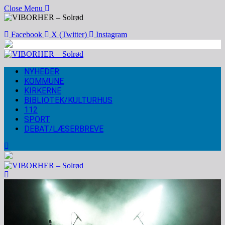
Close Menu
Facebook
X (Twitter)
Instagram
NYHEDER
KOMMUNE
KIRKERNE
BIBLIOTEK/KULTURHUS
112
SPORT
DEBAT/LÆSERBREVE