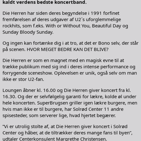
kaldt verdens bedste koncertband.
Die Herren har siden deres begyndelse i 1991 forfinet
fremførelsen af deres udgaver af U2´s uforglemmelige
rockhits, som f.eks. With or Without You, Beautiful Day og
Sunday Bloody Sunday.
Og ingen kan fortænke dig i at tro, at det er Bono selv, der står
på scenen. HVOR MEGET BEDRE KAN DET BLIVE?
Die Herren er som en magnet med en magisk evne til at
trække publikum med sig ind i deres intense performance og
forrygende sceneshow. Oplevelsen er unik, også selv om man
ikke er stor U2-fan.
Loungen åbner kl. 16.00 og Die Herren giver koncert fra kl.
16.30. Og der er selvfølgelig garanti for lækre, kolde øl under
hele koncerten. SuperBrugsen griller igen lækre burgere, men
hvis man ikke er til burgere, har Solrød Center 11 andre
spisesteder, som serverer lige, hvad hjertet begærer.
”Vi er utrolig stolte af, at Die Herren giver koncert i Solrød
Center og håber, at de tiltrækker deres mange fans til byen”,
udtaler Centerkonsulent Margrethe Christensen.