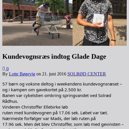
Kundevognsræs indtog Glade Dage
0
By
Lotte Bøgevig
on
21. juni 2016
SOLRØD CENTER
57 børn og voksne deltog i weekendens kundevognsræset –
og i kampen om gavekortet på 2.500 kr.
Banen var cykelstien omkring springvandet ved Solrød
Rådhus.
Vinderen Christoffer Ellebirke løb
ruten med kundevognen på 17.06 sek. Løbet var tæt.
Nærmeste forfølger var Mads, der løb ruten på
17.96 sek. Men det blev Christoffer, som løb med gevinsten –