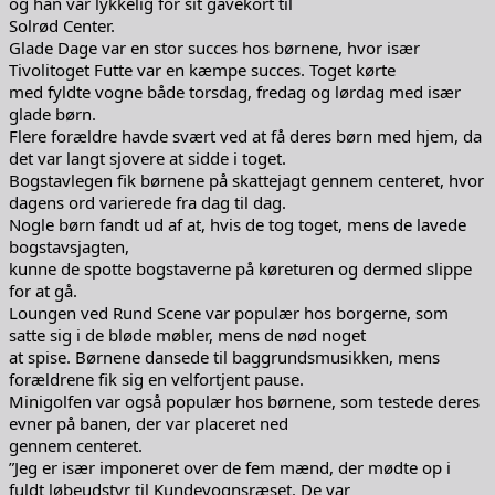
og han var lykkelig for sit gavekort til
Solrød Center.
Glade Dage var en stor succes hos børnene, hvor især
Tivolitoget Futte var en kæmpe succes. Toget kørte
med fyldte vogne både torsdag, fredag og lørdag med især
glade børn.
Flere forældre havde svært ved at få deres børn med hjem, da
det var langt sjovere at sidde i toget.
Bogstavlegen fik børnene på skattejagt gennem centeret, hvor
dagens ord varierede fra dag til dag.
Nogle børn fandt ud af at, hvis de tog toget, mens de lavede
bogstavsjagten,
kunne de spotte bogstaverne på køreturen og dermed slippe
for at gå.
Loungen ved Rund Scene var populær hos borgerne, som
satte sig i de bløde møbler, mens de nød noget
at spise. Børnene dansede til baggrundsmusikken, mens
forældrene fik sig en velfortjent pause.
Minigolfen var også populær hos børnene, som testede deres
evner på banen, der var placeret ned
gennem centeret.
”Jeg er især imponeret over de fem mænd, der mødte op i
fuldt løbeudstyr til Kundevognsræset. De var