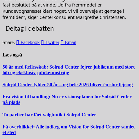
fast besluttet på at vinde. Ud fra fremmødet er
Kundevognsræset klart noget, vi vil overveje at gentage i
fremtiden”, siger Centerkonsulent Margrethe Christensen.
Deltag i debatten
Share.
Facebook
Twitter
Email
Læs også
50 år med fællesskab: Solrød Center fejrer jubilæum med stort
løb og eksklusiv jubilæumstrøje
Solrød Center fylder 50 år – og hele 2026 bliver én stor fejring
Fra vision til handling: Nu er visionsplanen for Solrød Center
på plads
To partier har fået valgbutik i Solrød Center
Få overblikket: Alle indlæg om Vision for Solrød Center samlet
ét sted