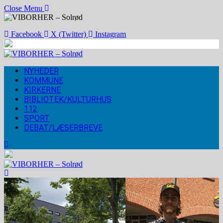
Close Menu
Facebook
X (Twitter)
Instagram
NYHEDER
KOMMUNE
KIRKERNE
BIBLIOTEK/KULTURHUS
112
SPORT
DEBAT/LÆSERBREVE