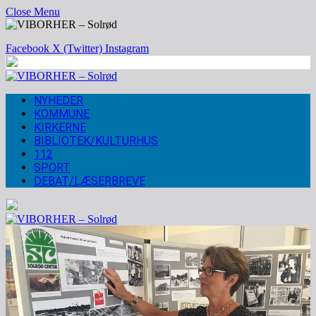
Close Menu
Facebook
X (Twitter)
Instagram
NYHEDER
KOMMUNE
KIRKERNE
BIBLIOTEK/KULTURHUS
112
SPORT
DEBAT/LÆSERBREVE