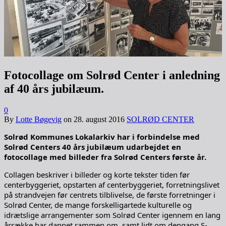
Fotocollage om Solrød Center i anledning
af 40 års jubilæum.
0
By
Lotte Bøgevig
on
28. august 2016
SOLRØD CENTER
Solrød Kommunes Lokalarkiv har i forbindelse med
Solrød Centers 40 års jubilæum udarbejdet en
fotocollage med billeder fra Solrød Centers første år.
Collagen beskriver i billeder og korte tekster tiden før
centerbyggeriet, opstarten af centerbyggeriet, forretningslivet
på strandvejen før centrets tilblivelse, de første forretninger i
Solrød Center, de mange forskelligartede kulturelle og
idrætslige arrangementer som Solrød Center igennem en lang
årrække har dannet rammen om, samt lidt om dengang S-