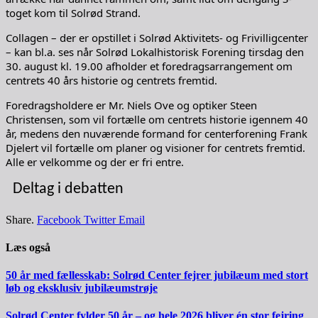
toget kom til Solrød Strand.
Collagen – der er opstillet i Solrød Aktivitets- og Frivilligcenter
– kan bl.a. ses når Solrød Lokalhistorisk Forening tirsdag den
30. august kl. 19.00 afholder et foredragsarrangement om
centrets 40 års historie og centrets fremtid.
Foredragsholdere er Mr. Niels Ove og optiker Steen
Christensen, som vil fortælle om centrets historie igennem 40
år, medens den nuværende formand for centerforening Frank
Djelert vil fortælle om planer og visioner for centrets fremtid.
Alle er velkomme og der er fri entre.
Deltag i debatten
Share.
Facebook
Twitter
Email
Læs også
50 år med fællesskab: Solrød Center fejrer jubilæum med stort
løb og eksklusiv jubilæumstrøje
Solrød Center fylder 50 år – og hele 2026 bliver én stor fejring