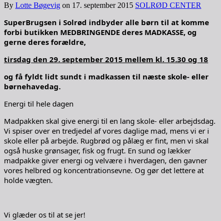
By
Lotte Bøgevig
on
17. september 2015
SOLRØD CENTER
SuperBrugsen i Solrød indbyder alle børn til at komme
forbi butikken MEDBRINGENDE deres MADKASSE, og
gerne deres forældre,
tirsdag den 29. september 2015 mellem kl. 15.30 og 18
og få fyldt lidt sundt i madkassen til næste skole- eller
børnehavedag.
Energi til hele dagen
Madpakken skal give energi til en lang skole- eller arbejdsdag.
Vi spiser over en tredjedel af vores daglige mad, mens vi er i
skole eller på arbejde. Rugbrød og pålæg er fint, men vi skal
også huske grønsager, fisk og frugt. En sund og lækker
madpakke giver energi og velvære i hverdagen, den gavner
vores helbred og koncentrationsevne. Og gør det lettere at
holde vægten.
Vi glæder os til at se jer!