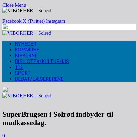
Close Menu
Facebook
X (Twitter)
Instagram
NYHEDER
KOMMUNE
KIRKERNE
BIBLIOTEK/KULTURHUS
112
SPORT
DEBAT/LÆSERBREVE
SuperBrugsen i Solrød indbyder til
madkassedag.
0