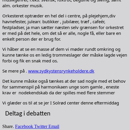
alm. orkester musik.
Orkesteret optræder en hel del i centre, på plejehjem,div
havnefester, julearr. butikker , jubilæer, træf , cafeér,
festpladser, ja man sætter næsten selv grænsen for orkestret
er med på det hele, om det så er alle, nogle få, eller bare en
enkelt person der er brug for.
Vi håber at se en masse af dem vi møder rundt omkring og
kunne tænke os en ledig trommeslager der måske lagde vejen
forbi og fik en snak med os.
Se mere på .
www.sydkystensrynkeholdere.dk
Det kunne måske også tænkes at der sad nogle med et behov
for sammenspil på harmonikaen unge som gamle , eneste
krav er nodekendskab da der spilles med flere stemmer
Vi glæder os til at se jer I Solrød center denne eftermiddag
Deltag i debatten
Share.
Facebook
Twitter
Email