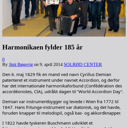
Harmonikaen fylder 185 år
0
By
Jimi Bøgevig
on
9. april 2014
SOLRØD CENTER
Den 6. maj 1829 fik en mand ved navn Cyrillus Demian
patenteret et instrument under navnet Accordion, og derfor
har det internationale harmonikaforbund (Confédération des
accordéonistes, CIA), udråbt dagen til “World Accordion Day”.
Demian var instrumentbygger og levede i Wien fra 1772 til
1847. Hans fritunge-instrument var diatonisk, og det havde,
foruden knapper til melodispil, også bas- og akkordknapper.
I 1822 havde tyskeren Buschmann udviklet et