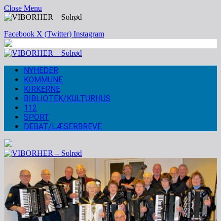
Close Menu
Facebook
X (Twitter)
Instagram
NYHEDER
KOMMUNE
KIRKERNE
BIBLIOTEK/KULTURHUS
112
SPORT
DEBAT/LÆSERBREVE