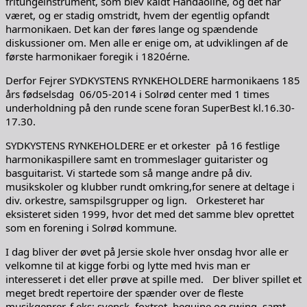
fritungeinstrument, som blev kaldt Handäoline, og det har
været, og er stadig omstridt, hvem der egentlig opfandt
harmonikaen. Det kan der føres lange og spændende
diskussioner om. Men alle er enige om, at udviklingen af de
første harmonikaer foregik i 1820érne.
Derfor Fejrer SYDKYSTENS RYNKEHOLDERE harmonikaens 185
års fødselsdag 06/05-2014 i Solrød center med 1 times
underholdning på den runde scene foran SuperBest kl.16.30-
17.30.
SYDKYSTENS RYNKEHOLDERE er et orkester på 16 festlige
harmonikaspillere samt en trommeslager guitarister og
basguitarist. Vi startede som så mange andre på div.
musikskoler og klubber rundt omkring,for senere at deltage i
div. orkestre, samspilsgrupper og lign. Orkesteret har
eksisteret siden 1999, hvor det med det samme blev oprettet
som en forening i Solrød kommune.
I dag bliver der øvet på Jersie skole hver onsdag hvor alle er
velkomne til at kigge forbi og lytte med hvis man er
interesseret i det eller prøve at spille med. Der bliver spillet et
meget bredt repertoire der spænder over de fleste
musikgenrer, f.eks: svensk, foxtrot, beguine og swing, samt