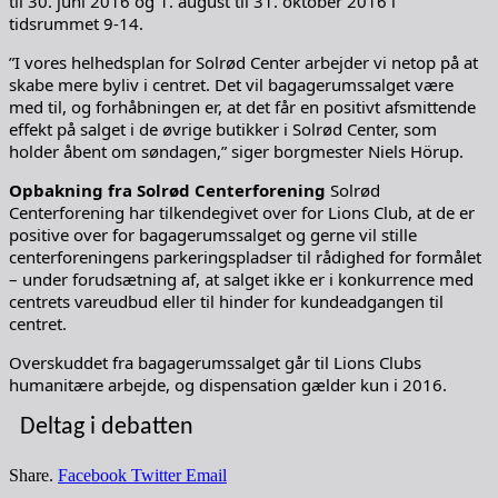
til 30. juni 2016 og 1. august til 31. oktober 2016 i
tidsrummet 9-14.
”I vores helhedsplan for Solrød Center arbejder vi netop på at
skabe mere byliv i centret. Det vil bagagerumssalget være
med til, og forhåbningen er, at det får en positivt afsmittende
effekt på salget i de øvrige butikker i Solrød Center, som
holder åbent om søndagen,” siger borgmester Niels Hörup.
Opbakning fra Solrød Centerforening
Solrød
Centerforening har tilkendegivet over for Lions Club, at de er
positive over for bagagerumssalget og gerne vil stille
centerforeningens parkeringspladser til rådighed for formålet
– under forudsætning af, at salget ikke er i konkurrence med
centrets vareudbud eller til hinder for kundeadgangen til
centret.
Overskuddet fra bagagerumssalget går til Lions Clubs
humanitære arbejde, og dispensation gælder kun i 2016.
Deltag i debatten
Share.
Facebook
Twitter
Email