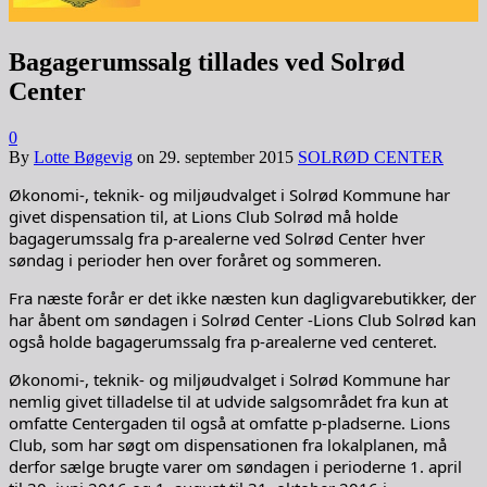
Bagagerumssalg tillades ved Solrød
Center
0
By
Lotte Bøgevig
on
29. september 2015
SOLRØD CENTER
Økonomi-, teknik- og miljøudvalget i Solrød Kommune har
givet dispensation til, at Lions Club Solrød må holde
bagagerumssalg fra p-arealerne ved Solrød Center hver
søndag i perioder hen over foråret og sommeren.
Fra næste forår er det ikke næsten kun dagligvarebutikker, der
har åbent om søndagen i Solrød Center -Lions Club Solrød kan
også holde bagagerumssalg fra p-arealerne ved centeret.
Økonomi-, teknik- og miljøudvalget i Solrød Kommune har
nemlig givet tilladelse til at udvide salgsområdet fra kun at
omfatte Centergaden til også at omfatte p-pladserne. Lions
Club, som har søgt om dispensationen fra lokalplanen, må
derfor sælge brugte varer om søndagen i perioderne 1. april