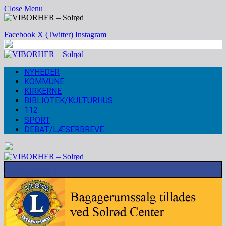
Close Menu
Facebook
X (Twitter)
Instagram
NYHEDER
KOMMUNE
KIRKERNE
BIBLIOTEK/KULTURHUS
112
SPORT
DEBAT/LÆSERBREVE