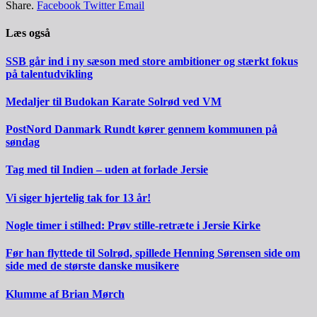
Share.
Facebook
Twitter
Email
Læs også
SSB går ind i ny sæson med store ambitioner og stærkt fokus
på talentudvikling
Medaljer til Budokan Karate Solrød ved VM
PostNord Danmark Rundt kører gennem kommunen på
søndag
Tag med til Indien – uden at forlade Jersie
Vi siger hjertelig tak for 13 år!
Nogle timer i stilhed: Prøv stille-retræte i Jersie Kirke
Før han flyttede til Solrød, spillede Henning Sørensen side om
side med de største danske musikere
Klumme af Brian Mørch