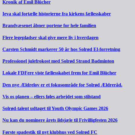
Kronik af Emil Blücher
Ieva skal fortælle historierne fra kirkens fællesskaber
Brandvæsenet åbner portene for hele familien
Flere legepladser skal give mere liv i hverdagen
Carsten Schmidt markerer 50 år hos Solrød El-forretning
Professionel julefrokost med Solrød Strand Badminton
Lokale FDFere viste fællesskabet frem for Emil Blücher
Den nye Ældrelov er et fokusområde for Solrød Ældreråd.
Vis os planen – ellers føles arbejdet som stilstand
Solrød-talent udtaget til Youth Olympic Games 2026
Nu kan du nominere årets ildsjæle til Frivilligfesten 2026
Første spadestik til nyt klubhus ved Solrød FC