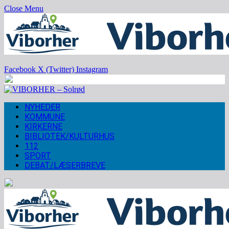
Close Menu
Facebook
X (Twitter)
Instagram
NYHEDER
KOMMUNE
KIRKERNE
BIBLIOTEK/KULTURHUS
112
SPORT
DEBAT/LÆSERBREVE