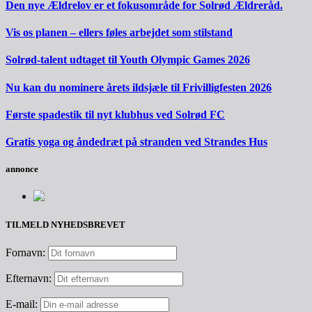
Den nye Ældrelov er et fokusområde for Solrød Ældreråd.
Vis os planen – ellers føles arbejdet som stilstand
Solrød-talent udtaget til Youth Olympic Games 2026
Nu kan du nominere årets ildsjæle til Frivilligfesten 2026
Første spadestik til nyt klubhus ved Solrød FC
Gratis yoga og åndedræt på stranden ved Strandes Hus
annonce
TILMELD NYHEDSBREVET
Fornavn:
Efternavn:
E-mail: