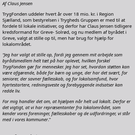
Af Claus Jensen
TrygFonden uddeler hvert år over 18 mio. kr. i Region
Sjælland, som bestyrelsen i Trygheds Gruppen er med til at
fordele til lokale initiativer, og derfor har Claus Jensen tidligere
kredsformand for Greve- Solrød, og nu medlem af byrådet i
Greve, valgt at stille op til, men har brug for hjælp for
lokalområdet.
“Jeg har valgt at stille op, fordi jeg gennem mit arbejde som
byrådsmedlem helt tæt på har oplevet, hvilken forskel
TrygFonden gør for mennesker. Jeg har set, hvordan støtten kan
være afgørende, både for børn og unge, der har det svært, for
seniorer, der savner fællesskab, og for lokalsamfund, hvor
hjertestartere, redningsveste og forebyggende indsatser kan
redde liv.
For mig handler det om, at hjælpen når helt ud lokalt. Derfor er
det vigtigt, at vi har repræsentanter fra lokalområdet, som
kender vores foreninger, fællesskaber og de udfordringer, vi står
med i vores kommuner
.”