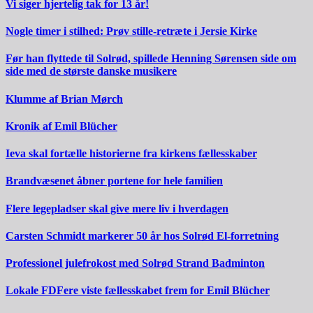
Vi siger hjertelig tak for 13 år!
Nogle timer i stilhed: Prøv stille-retræte i Jersie Kirke
Før han flyttede til Solrød, spillede Henning Sørensen side om
side med de største danske musikere
Klumme af Brian Mørch
Kronik af Emil Blücher
Ieva skal fortælle historierne fra kirkens fællesskaber
Brandvæsenet åbner portene for hele familien
Flere legepladser skal give mere liv i hverdagen
Carsten Schmidt markerer 50 år hos Solrød El-forretning
Professionel julefrokost med Solrød Strand Badminton
Lokale FDFere viste fællesskabet frem for Emil Blücher