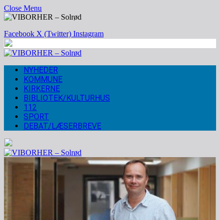
Close Menu
Facebook
X (Twitter)
Instagram
NYHEDER
KOMMUNE
KIRKERNE
BIBLIOTEK/KULTURHUS
112
SPORT
DEBAT/LÆSERBREVE