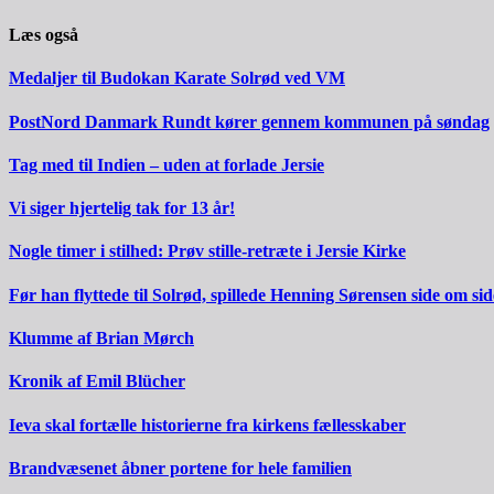
Læs også
Medaljer til Budokan Karate Solrød ved VM
PostNord Danmark Rundt kører gennem kommunen på søndag
Tag med til Indien – uden at forlade Jersie
Vi siger hjertelig tak for 13 år!
Nogle timer i stilhed: Prøv stille-retræte i Jersie Kirke
Før han flyttede til Solrød, spillede Henning Sørensen side om s
Klumme af Brian Mørch
Kronik af Emil Blücher
Ieva skal fortælle historierne fra kirkens fællesskaber
Brandvæsenet åbner portene for hele familien