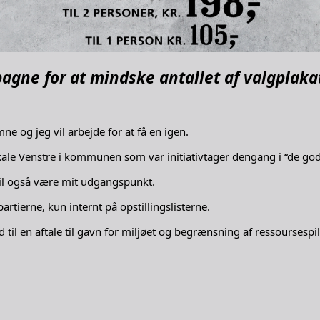
mpagne for at mindske antallet af valgpla
e og jeg vil arbejde for at få en igen.
kale Venstre i kommunen som var initiativtager dengang i “de go
 vil også være mit udgangspunkt.
rtierne, kun internt på opstillingslisterne.
 til en aftale til gavn for miljøet og begrænsning af ressoursespil