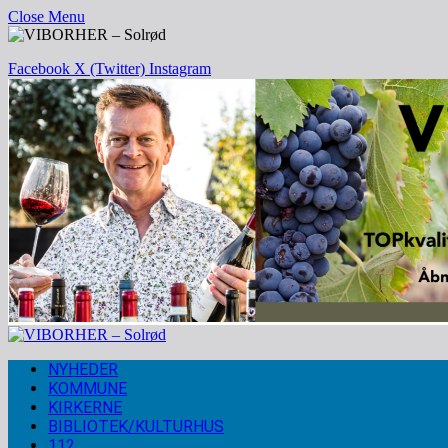
Close Menu
Facebook
X (Twitter)
Instagram
NYHEDER
KOMMUNE
KIRKERNE
BIBLIOTEK/KULTURHUS
112