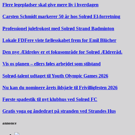
Flere legepladser skal give mere liv i hverdagen
Carsten Schmidt markerer 50 år hos Solrød El-forretning
Professionel julefrokost med Solrød Strand Badminton
Lokale FDFere viste fællesskabet frem for Emil Blücher
Den nye Ældrelov er et fokusområde for Solrød Ældreråd.
Vis os planen – ellers føles arbejdet som stilstand
Solrød-talent udtaget til Youth Olympic Games 2026
Nu kan du nominere årets ildsjæle til Frivilligfesten 2026
Første spadestik til nyt klubhus ved Solrød FC
Gratis yoga og åndedræt på stranden ved Strandes Hus
annonce