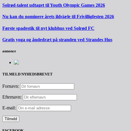
Solrød-talent udtaget til Youth Olympic Games 2026
Nu kan du nominere årets ildsjæle til Frivilligfesten 2026
Første spadestik til nyt klubhus ved Solrød FC
Gratis yoga og åndedræt på stranden ved Strandes Hus
annonce
TILMELD NYHEDSBREVET
Fornavn:
Efternavn:
E-mail:
FACEBOOK