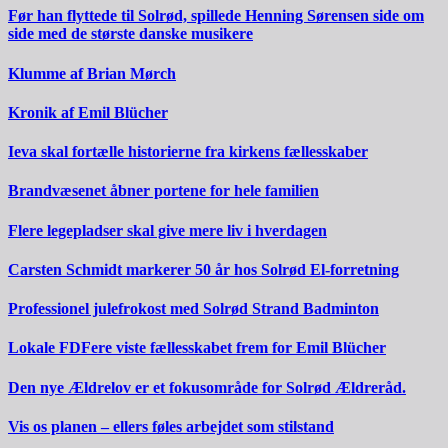
Før han flyttede til Solrød, spillede Henning Sørensen side om
side med de største danske musikere
Klumme af Brian Mørch
Kronik af Emil Blücher
Ieva skal fortælle historierne fra kirkens fællesskaber
Brandvæsenet åbner portene for hele familien
Flere legepladser skal give mere liv i hverdagen
Carsten Schmidt markerer 50 år hos Solrød El-forretning
Professionel julefrokost med Solrød Strand Badminton
Lokale FDFere viste fællesskabet frem for Emil Blücher
Den nye Ældrelov er et fokusområde for Solrød Ældreråd.
Vis os planen – ellers føles arbejdet som stilstand