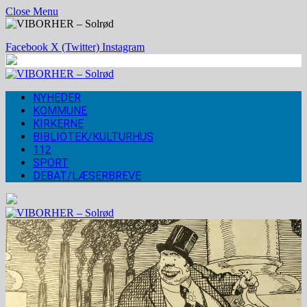
Close Menu
Facebook
X (Twitter)
Instagram
NYHEDER
KOMMUNE
KIRKERNE
BIBLIOTEK/KULTURHUS
112
SPORT
DEBAT/LÆSERBREVE