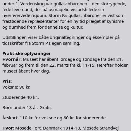
under 1. Verdenskrig var gullaschbaronen – den storrygende,
fede levemand, der på usmagelig vis udstillede sin
nyerhvervede rigdom. Storm P.s gullaschbaroner er vist som
frastødende repræsentanter for en ny tid præget af kynisme
og dumhed frem for dannelse og kultur.
Udstillingen viser både originaltegninger og eksempler på
tidsskrifter fra Storm P.s egen samling.
Praktiske oplysninger
Hvornår:
Museet har åbent lørdage og søndage fra den 21.
februar og frem til den 22. marts fra kl. 11-15. Herefter holder
museet åbent hver dag.
Pris:
Voksne: 90 kr.
Studerende 40 kr..
Børn under 18 år: Gratis.
Årskort: 110 kr. for voksne og 60 kr. for studerende.
Hvor
: Mosede Fort, Danmark 1914-18, Mosede Strandvej