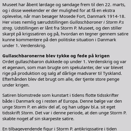
Museet har åbent lørdage og søndage frem til den 22. marts,
og i disse weekender er der mulighed for at få en ekstra
oplevelse, når man besøger Mosede Fort, Danmark 1914-18.
Her vises nemlig særudstillingen
Gullaschbaroner i Storm P.s
streg
. Udstillingen er lånt fra Storm P. Museet, og den stiller
skarpt på krigssatiren og på, hvordan en tegner gennem satire
kunne kommentere på den politiske situation i Danmark
under 1. Verdenskrig.
Gullaschbaronerne blev tykke og fede på krigen
Ordet gullaschbaron dukkede op under 1. Verdenskrig og var
et øgenavn, som man brugte om spekulanter, der var blevet
rige på produktion og salg af dårlige madvarer til Tyskland.
Efterhånden blev det brugt om alle, der tjente store penge
under krigen.
Satiren blomstrede som kunstart i tidens flotte tidsskrifter
både i Danmark og i resten af Europa. Denne bølge var den
unge Storm P. en aktiv del af, og han udgav bl.a. sit eget
tidsskrift
Storm
. Det var i denne periode, at den unge Storm P.
skabte noget af sin skarpeste satire.
En tilbagevendende figur i Storm P. antikrigssatire i tiden