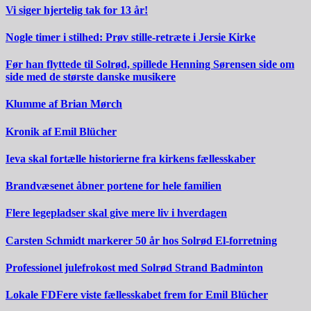
Vi siger hjertelig tak for 13 år!
Nogle timer i stilhed: Prøv stille-retræte i Jersie Kirke
Før han flyttede til Solrød, spillede Henning Sørensen side om
side med de største danske musikere
Klumme af Brian Mørch
Kronik af Emil Blücher
Ieva skal fortælle historierne fra kirkens fællesskaber
Brandvæsenet åbner portene for hele familien
Flere legepladser skal give mere liv i hverdagen
Carsten Schmidt markerer 50 år hos Solrød El-forretning
Professionel julefrokost med Solrød Strand Badminton
Lokale FDFere viste fællesskabet frem for Emil Blücher