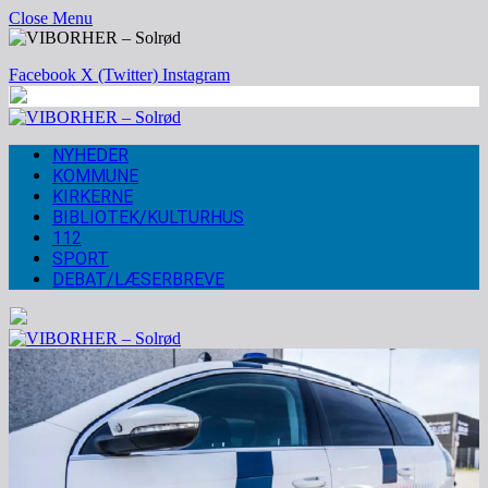
Close Menu
Facebook
X (Twitter)
Instagram
NYHEDER
KOMMUNE
KIRKERNE
BIBLIOTEK/KULTURHUS
112
SPORT
DEBAT/LÆSERBREVE