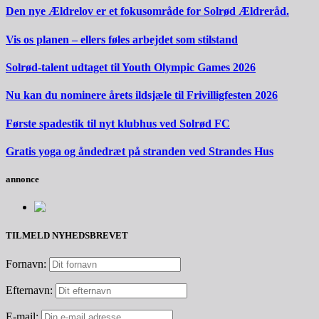
Den nye Ældrelov er et fokusområde for Solrød Ældreråd.
Vis os planen – ellers føles arbejdet som stilstand
Solrød-talent udtaget til Youth Olympic Games 2026
Nu kan du nominere årets ildsjæle til Frivilligfesten 2026
Første spadestik til nyt klubhus ved Solrød FC
Gratis yoga og åndedræt på stranden ved Strandes Hus
annonce
TILMELD NYHEDSBREVET
Fornavn:
Efternavn:
E-mail: