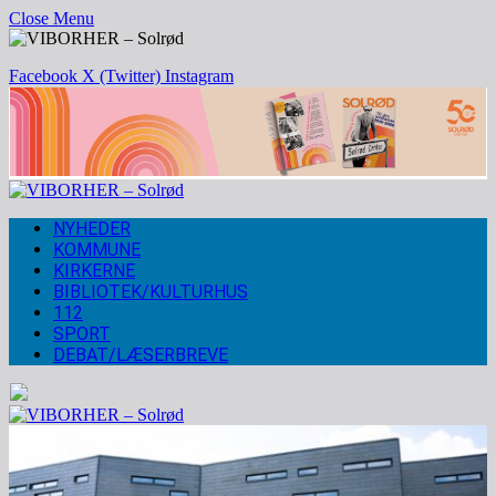
Close Menu
Facebook
X (Twitter)
Instagram
NYHEDER
KOMMUNE
KIRKERNE
BIBLIOTEK/KULTURHUS
112
SPORT
DEBAT/LÆSERBREVE