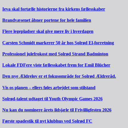
Ieva skal fortælle historierne fra kirkens fællesskaber
Brandvæsenet åbner portene for hele familien
Flere legepladser skal give mere liv i hverdagen
Carsten Schmidt markerer 50 år hos Solrød El-forretning
Professionel julefrokost med Solrød Strand Badminton
Lokale FDFere viste fællesskabet frem for Emil Blücher
Den nye Ældrelov er et fokusområde for Solrød Ældreråd.
Vis os planen – ellers føles arbejdet som stilstand
Solrød-talent udtaget til Youth Olympic Games 2026
Nu kan du nominere årets ildsjæle til Frivilligfesten 2026
Første spadestik til nyt klubhus ved Solrød FC