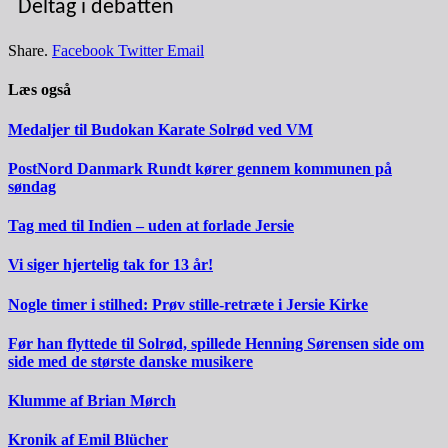
Deltag i debatten
Share.
Facebook
Twitter
Email
Læs også
Medaljer til Budokan Karate Solrød ved VM
PostNord Danmark Rundt kører gennem kommunen på
søndag
Tag med til Indien – uden at forlade Jersie
Vi siger hjertelig tak for 13 år!
Nogle timer i stilhed: Prøv stille-retræte i Jersie Kirke
Før han flyttede til Solrød, spillede Henning Sørensen side om
side med de største danske musikere
Klumme af Brian Mørch
Kronik af Emil Blücher