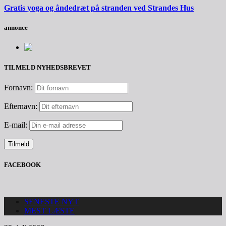
Gratis yoga og åndedræt på stranden ved Strandes Hus
annonce
TILMELD NYHEDSBREVET
Fornavn:
Efternavn:
E-mail:
FACEBOOK
SENESTE NYT
MEST LÆSTE