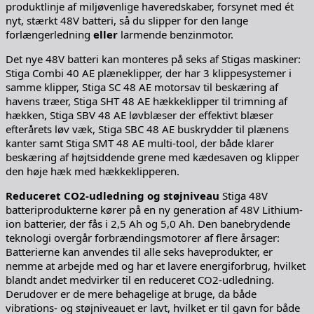
produktlinje af miljøvenlige haveredskaber, forsynet med ét
nyt, stærkt 48V batteri, så du slipper for den lange
forlængerledning
eller
larmende benzinmotor.
Det nye 48V batteri kan monteres på seks af Stigas maskiner:
Stiga Combi 40 AE plæneklipper, der har 3 klippesystemer i
samme klipper, Stiga SC 48 AE motorsav til beskæring af
havens træer, Stiga SHT 48 AE hækkeklipper til trimning af
hækken, Stiga SBV 48 AE løvblæser der effektivt blæser
efterårets løv væk, Stiga SBC 48 AE buskrydder til plænens
kanter samt Stiga SMT 48 AE multi-tool, der både klarer
beskæring af højtsiddende grene med kædesaven og klipper
den høje hæk med hækkeklipperen.
Reduceret CO2-udledning og støjniveau
Stiga 48V
batteriprodukterne kører på en ny generation af 48V Lithium-
ion batterier, der fås i 2,5 Ah og 5,0 Ah. Den banebrydende
teknologi overgår forbrændingsmotorer af flere årsager:
Batterierne kan anvendes til alle seks haveprodukter, er
nemme at arbejde med og har et lavere energiforbrug, hvilket
blandt andet medvirker til en reduceret CO2-udledning.
Derudover er de mere behagelige at bruge, da både
vibrations- og støjniveauet er lavt, hvilket er til gavn for både