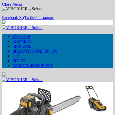
Close Menu
Facebook
X (Twitter)
Instagram
NYHEDER
KOMMUNE
KIRKERNE
BIBLIOTEK/KULTURHUS
112
SPORT
DEBAT/LÆSERBREVE