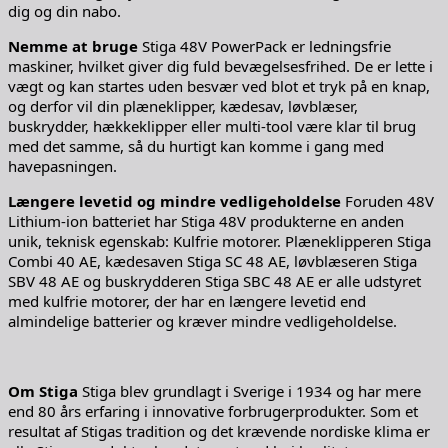
dig og din nabo.
Nemme at bruge
Stiga 48V PowerPack er ledningsfrie
maskiner, hvilket giver dig fuld bevægelsesfrihed. De er lette i
vægt og kan startes uden besvær ved blot et tryk på en knap,
og derfor vil din plæneklipper, kædesav, løvblæser,
buskrydder, hækkeklipper eller multi-tool være klar til brug
med det samme, så du hurtigt kan komme i gang med
havepasningen.
Længere levetid og mindre vedligeholdelse
Foruden 48V
Lithium-ion batteriet har Stiga 48V produkterne en anden
unik, teknisk egenskab: Kulfrie motorer. Plæneklipperen Stiga
Combi 40 AE, kædesaven Stiga SC 48 AE, løvblæseren Stiga
SBV 48 AE og buskrydderen Stiga SBC 48 AE er alle udstyret
med kulfrie motorer, der har en længere levetid end
almindelige batterier og kræver mindre vedligeholdelse.
Om Stiga
Stiga blev grundlagt i Sverige i 1934 og har mere
end 80 års erfaring i innovative forbrugerprodukter. Som et
resultat af Stigas tradition og det krævende nordiske klima er