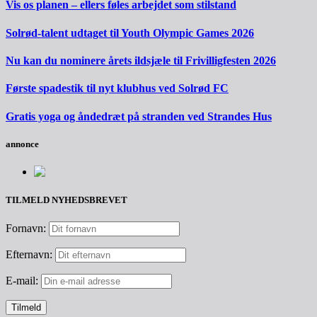
Vis os planen – ellers føles arbejdet som stilstand
Solrød-talent udtaget til Youth Olympic Games 2026
Nu kan du nominere årets ildsjæle til Frivilligfesten 2026
Første spadestik til nyt klubhus ved Solrød FC
Gratis yoga og åndedræt på stranden ved Strandes Hus
annonce
TILMELD NYHEDSBREVET
Fornavn:
Efternavn:
E-mail: