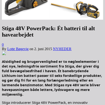
Stiga 48V PowerPack: Ét batteri til alt
havearbejdet
0
By
Lotte Bøgevig
on
2. juni 2015
NYHEDER
Alsidighed og brugervenlighed er to nøgleelementer i
det nye, ledningsfrie sortiment fra Stiga, der giver dig
fuld bevægelsesfrihed i haven. Ét banebrydende
Lithium-ion batteri passer til seks forskellige produkter,
og gør dig fri for en lang forlængerledning eller en
larmende benzinmotor. Med Stigas nye 48V serie bliver
havepasningen både lettere, lydsvagere og mere
miljøvenlig.
Stiga introducerer Stiga 48V PowerPack, en innovativ