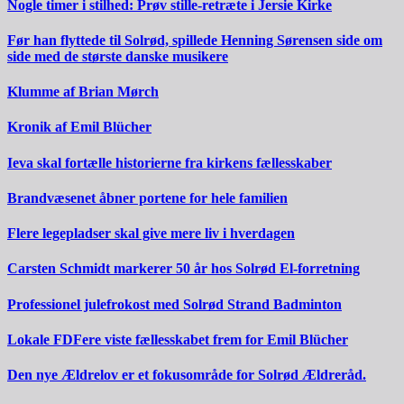
Nogle timer i stilhed: Prøv stille-retræte i Jersie Kirke
Før han flyttede til Solrød, spillede Henning Sørensen side om
side med de største danske musikere
Klumme af Brian Mørch
Kronik af Emil Blücher
Ieva skal fortælle historierne fra kirkens fællesskaber
Brandvæsenet åbner portene for hele familien
Flere legepladser skal give mere liv i hverdagen
Carsten Schmidt markerer 50 år hos Solrød El-forretning
Professionel julefrokost med Solrød Strand Badminton
Lokale FDFere viste fællesskabet frem for Emil Blücher
Den nye Ældrelov er et fokusområde for Solrød Ældreråd.