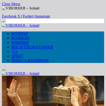
Close Menu
Facebook
X (Twitter)
Instagram
NYHEDER
KOMMUNE
KIRKERNE
BIBLIOTEK/KULTURHUS
112
SPORT
DEBAT/LÆSERBREVE