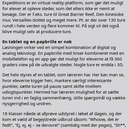
Expeditions er en virtual reality-platform, som gør det muligt
for elever at opleve steder, som det ellers ikke er nemt at
besøge. Der er f.eks. ture til Great Barrier Reef, Den kinesiske
mur, Versailles-slottet og meget mere. Pt. er der over 130 ture
rundt i hele verden og flere kommer til. På sigt vil det også
blive muligt selv at producere ture.
En tablet og en papbrille er nok
Løsningen virker ved en simpel kombination af digital og
analog teknologi. En papbrille med linser kombineret med en
mobiltelefon og en app gør det muligt for eleverne at få 360
graders view på de udvalgte steder. Nogle ture er endda i 3D.
Det hele styres af en tablet, som læreren har. Her kan man se,
hvor eleverne kigger hen, markere særligt interessante
punkter, sætte turen på pause samt skifte imellem
udsigtspunkter. Hermed har læreren mulighed for at sætte
turen ind i en faglig sammenhæng, stille spørgsmål og vække
nysgerrighed og undren.
18 klasser nåede at afprøve udstyret i løbet af dagen, og der
kom et væld af begejstrede udbrud såsom: “Whoow, det er
fedt!”, “Ej, ej, ej – se derovre!” (samtidig med der peges), “Sh**,