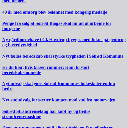
med demens
40 år med omsorg blev belønnet med kongelig medalje
Penge fra salg af Solrød Biogas skal nu ud at arbejde for
borgerne
Ny gårdbørnehave i Gl. Havdrup bygges med fokus på genbrug
og bæredygtighed
Nyt fælles beredskab skal styrke trygheden i Solrød Kommune
Er du klar, hvis krisen rammer: Kom til stort
beredskabstopmøde
Nyt udvalg skal gøre Solrød Kommunes folkeskoler endnu
bedre
Nyt støjudvalg fortsætter kampen mod støj fra motorvejen
Solrød Strandrenselaug har købt ny og bedre
strandrensemaskine
Demens rammer også midt i livet: Heidi og Dan efterlyser