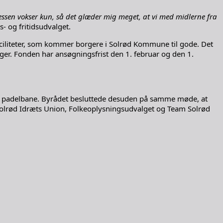
eressen vokser kun, så det glæder mig meget, at vi med midlerne fra
- og fritidsudvalget.
ciliteter, som kommer borgere i Solrød Kommune til gode. Det
nger. Fonden har ansøgningsfrist den 1. februar og den 1.
f en padelbane. Byrådet besluttede desuden på samme møde, at
Solrød Idræts Union, Folkeoplysningsudvalget og Team Solrød