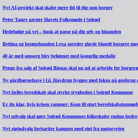
Nyt AI-projekt skal skabe mere tid til dig som borger
Peter Tanev gæster Havets Folkemøde i Solrød
Hedebølge på vej – husk at passe på dig selv og hinanden
Bettina og besøgshunden Lexa spreder glæde blandt borgere m
40 år med omsorg blev belønnet med kongelig medalje
Penge fra salg af Solrød Biogas skal nu ud at arbejde for borger
Ny gårdbørnehave i Gl. Havdrup bygges med fokus på genbrug 
Nyt fælles beredskab skal styrke trygheden i Solrød Kommune
Er du klar, hvis krisen rammer: Kom til stort beredskabstopmød
Nyt udvalg skal gøre Solrød Kommunes folkeskoler endnu bedre
Nyt støjudvalg fortsætter kampen mod støj fra motorvejen