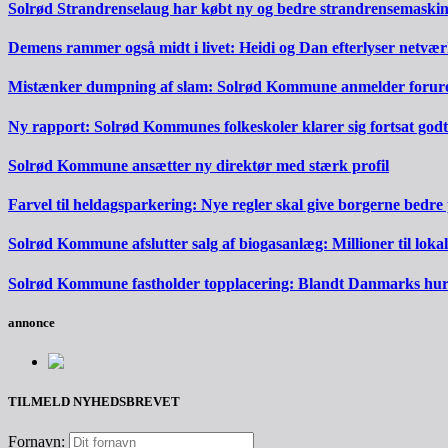
Solrød Strandrenselaug har købt ny og bedre strandrensemaski
Demens rammer også midt i livet: Heidi og Dan efterlyser netvæ
Mistænker dumpning af slam: Solrød Kommune anmelder forureni
Ny rapport: Solrød Kommunes folkeskoler klarer sig fortsat godt
Solrød Kommune ansætter ny direktør med stærk profil
Farvel til heldagsparkering: Nye regler skal give borgerne bedre
Solrød Kommune afslutter salg af biogasanlæg: Millioner til lokal
Solrød Kommune fastholder topplacering: Blandt Danmarks hurti
annonce
TILMELD NYHEDSBREVET
Fornavn: