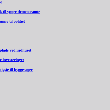
ne
rk til yngre demensramte
ng til politiet
 plads ved rådhuset
e investeringer
gste til byggesager