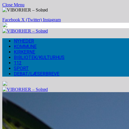
Close Menu
Facebook
X (Twitter)
Instagram
NYHEDER
KOMMUNE
KIRKERNE
BIBLIOTEK/KULTURHUS
112
SPORT
DEBAT/LÆSERBREVE