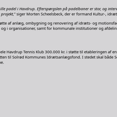
spille padel i Havdrup. Efterspørgslen på padelbaner er stor, og int
projekt,
” siger Morten Scheelsbeck, der er formand Kultur-, idræts
øtte af anlæg, ombygning og renovering af idræts- og motionsfa
s og i organisationer, samt for kommunale institutioner og afdeli
ele Havdrup Tennis Klub 300.000 kr. i støtte til etableringen a
etten til Solrød Kommunes Idrætsanlægsfond. I stedet skal både 
ne.