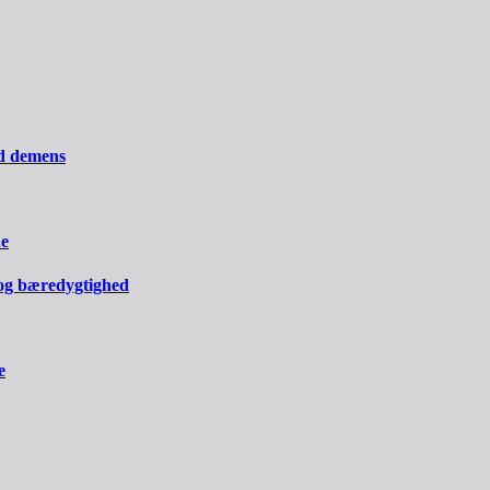
ed demens
ne
og bæredygtighed
e