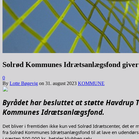
Solrød Kommunes Idrætsanlægsfond giver s
0
By
Lotte Bøgevig
on
31. august 2023
KOMMUNE
Byrådet har besluttet at støtte Havdrup 
Kommunes Idrætsanlægsfond.
Det bliver i fremtiden ikke kun ved Solrød Idrætscenter, det er m
fra Solrød Kommunes Idrætsanlægsfond til at lave en udendørs 
i næsten 500.000 kr., betaler klubben selv.