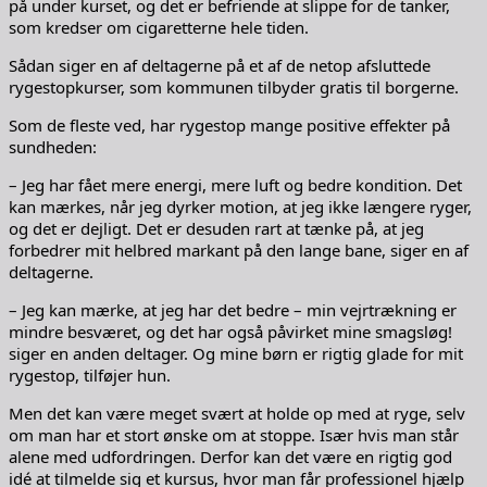
på under kurset, og det er befriende at slippe for de tanker,
som kredser om cigaretterne hele tiden.
Sådan siger en af deltagerne på et af de netop afsluttede
rygestopkurser, som kommunen tilbyder gratis til borgerne.
Som de fleste ved, har rygestop mange positive effekter på
sundheden:
– Jeg har fået mere energi, mere luft og bedre kondition. Det
kan mærkes, når jeg dyrker motion, at jeg ikke længere ryger,
og det er dejligt. Det er desuden rart at tænke på, at jeg
forbedrer mit helbred markant på den lange bane, siger en af
deltagerne.
– Jeg kan mærke, at jeg har det bedre – min vejrtrækning er
mindre besværet, og det har også påvirket mine smagsløg!
siger en anden deltager. Og mine børn er rigtig glade for mit
rygestop, tilføjer hun.
Men det kan være meget svært at holde op med at ryge, selv
om man har et stort ønske om at stoppe. Især hvis man står
alene med udfordringen. Derfor kan det være en rigtig god
idé at tilmelde sig et kursus, hvor man får professionel hjælp