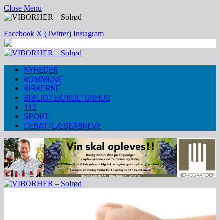
Close Menu
Facebook
X (Twitter)
Instagram
NYHEDER
KOMMUNE
KIRKERNE
BIBLIOTEK/KULTURHUS
112
SPORT
DEBAT/LÆSERBREVE