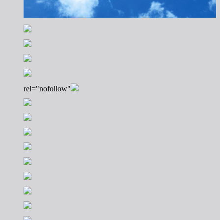
rel="nofollow"