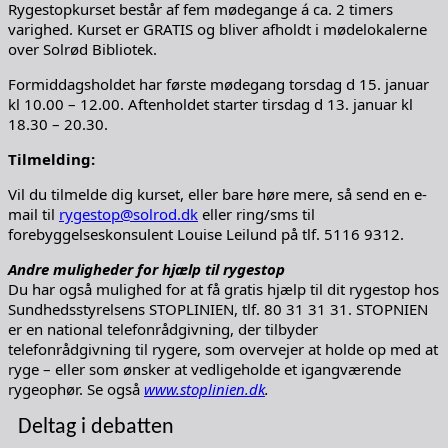
Rygestopkurset består af fem mødegange á ca. 2 timers
varighed. Kurset er GRATIS og bliver afholdt i mødelokalerne
over Solrød Bibliotek.
Formiddagsholdet har første mødegang torsdag d 15. januar
kl 10.00 – 12.00. Aftenholdet starter tirsdag d 13. januar kl
18.30 – 20.30.
Tilmelding:
Vil du tilmelde dig kurset, eller bare høre mere, så send en e-
mail til
rygestop@solrod.dk
eller ring/sms til
forebyggelseskonsulent Louise Leilund på tlf. 5116 9312.
Andre muligheder for hjælp til rygestop
Du har også mulighed for at få gratis hjælp til dit rygestop hos
Sundhedsstyrelsens STOPLINIEN, tlf. 80 31 31 31. STOPNIEN
er en national telefonrådgivning, der tilbyder
telefonrådgivning til rygere, som overvejer at holde op med at
ryge – eller som ønsker at vedligeholde et igangværende
rygeophør. Se også
www.stoplinien.dk
.
Deltag i debatten