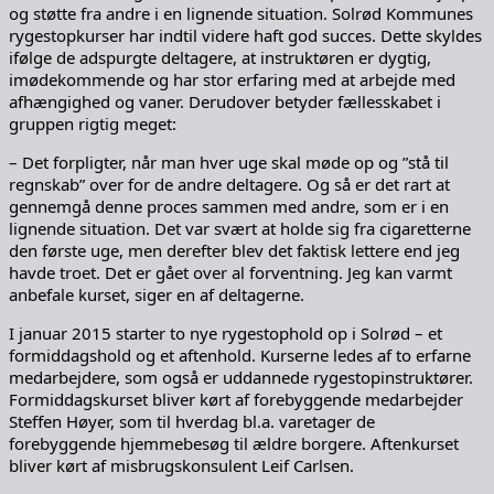
og støtte fra andre i en lignende situation. Solrød Kommunes
rygestopkurser har indtil videre haft god succes. Dette skyldes
ifølge de adspurgte deltagere, at instruktøren er dygtig,
imødekommende og har stor erfaring med at arbejde med
afhængighed og vaner. Derudover betyder fællesskabet i
gruppen rigtig meget:
– Det forpligter, når man hver uge skal møde op og ”stå til
regnskab” over for de andre deltagere. Og så er det rart at
gennemgå denne proces sammen med andre, som er i en
lignende situation. Det var svært at holde sig fra cigaretterne
den første uge, men derefter blev det faktisk lettere end jeg
havde troet. Det er gået over al forventning. Jeg kan varmt
anbefale kurset, siger en af deltagerne.
I januar 2015 starter to nye rygestophold op i Solrød – et
formiddagshold og et aftenhold. Kurserne ledes af to erfarne
medarbejdere, som også er uddannede rygestopinstruktører.
Formiddagskurset bliver kørt af forebyggende medarbejder
Steffen Høyer, som til hverdag bl.a. varetager de
forebyggende hjemmebesøg til ældre borgere. Aftenkurset
bliver kørt af misbrugskonsulent Leif Carlsen.