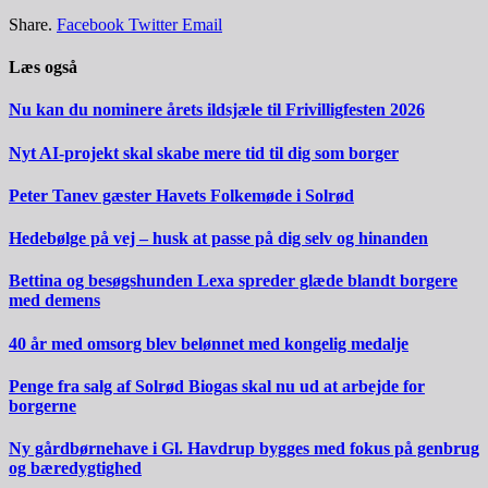
Share.
Facebook
Twitter
Email
Læs også
Nu kan du nominere årets ildsjæle til Frivilligfesten 2026
Nyt AI-projekt skal skabe mere tid til dig som borger
Peter Tanev gæster Havets Folkemøde i Solrød
Hedebølge på vej – husk at passe på dig selv og hinanden
Bettina og besøgshunden Lexa spreder glæde blandt borgere
med demens
40 år med omsorg blev belønnet med kongelig medalje
Penge fra salg af Solrød Biogas skal nu ud at arbejde for
borgerne
Ny gårdbørnehave i Gl. Havdrup bygges med fokus på genbrug
og bæredygtighed