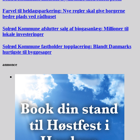
Farvel til heldagsparkering: Nye regler skal give borgerne
bedre plads ved rådhuset
Solrød Kommune afslutter salg af biogasanlæg: Millioner til
lokale investeringer
Solrød Kommune fastholder topplacering: Blandt Danmarks
hurtigste til byggesager
annonce