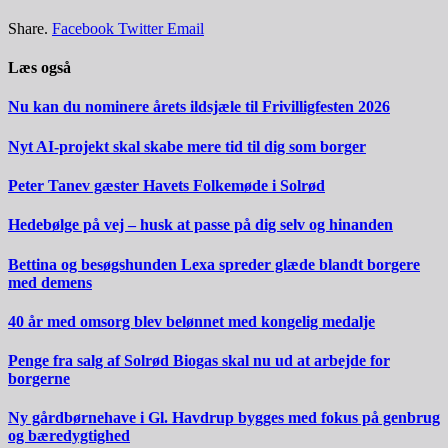
Share.
Facebook
Twitter
Email
Læs også
Nu kan du nominere årets ildsjæle til Frivilligfesten 2026
Nyt AI-projekt skal skabe mere tid til dig som borger
Peter Tanev gæster Havets Folkemøde i Solrød
Hedebølge på vej – husk at passe på dig selv og hinanden
Bettina og besøgshunden Lexa spreder glæde blandt borgere
med demens
40 år med omsorg blev belønnet med kongelig medalje
Penge fra salg af Solrød Biogas skal nu ud at arbejde for
borgerne
Ny gårdbørnehave i Gl. Havdrup bygges med fokus på genbrug
og bæredygtighed