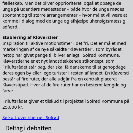
fælleskab. Men det bliver opprioriteret, også at opsøge de
unge på udendørs mødesteder – både hvor de unge mødes
spontant og til større arrangementer – hvor målet vil være at
komme i dialog med de unge og afhjælpe uhensigtsmæssig
adfærd.
Etablering af Kløverstier
Inspiration til aktive motionstimer i det fri. Det er målet med
markeringen af de nye såkaldte ”Kløverstier”, som byrådet
netop har givet penge til bliver anlagt i Solrød Kommune.
Kløverstierne er et nyt landsdækkende stikoncept, som
Friluftsrådet står bag, der skal få danskerne til at genopdage
deres egen by eller lege turister i resten af landet. En Kløversti
består af fire ruter, der alle udgår fra en centralt placeret
Kløverstipæl. Hver af de fire ruter har en bestemt længde og
farve.
Friluftsrådet giver et tilskud til projektet i Solrød Kommune på
25.000 kr.
Se kort over stierne i Solrød
Deltag i debatten