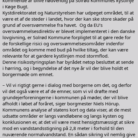
kommende år blive nødvendig på Solrød Kommunes kystlinje
i Køge Bugt.
Kystdirektoratet og Naturstyrelsen har udpeget området, til at
være et af de steder i landet, hvor der kan ske store skader på
grund af oversvømmelse fra havet. Og da EU’s
oversvømmelsesdirektiv er blevet implementeret i den danske
lovgivning, er Solrød Kommune forpligtet til at gøre rede for
de forskellige risici og oversvømmelsesområder indenfor
området og komme med bud på hvilke tiltag, der kan være
relevante for at gardere kystlinjen mod stormflod.
Denne risikostyringsplan har byrådet netop besluttet at sende
i hørring, og i begyndelse af det nye år vil der blive holdt et
borgermøde om emnet.
– Vil vi rigtigt gerne i dialog med borgerne om det, og derfor
vil det også være et af de emner, som vi vil drøfte med
grundejerforeningerne i kommunen på møder, der vil blive
afholdt i løbet af foråret, siger borgmester Niels Hörup.
Kommunens analyse af statens kort og data viser, at de mest
udsatte områder er langs vandløbene og langs kysten og
konklusionen er, at det vil være mest hensigtsmæssigt at sikre
mod en vandstandsstigning på 2,8 meter i forhold til den
nuværende normalvandstand. En sådan sikring vil nemlig give