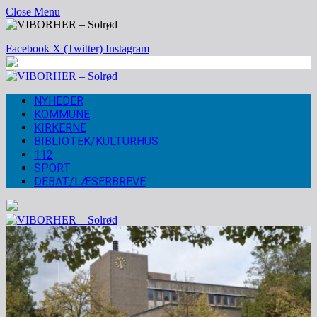
Close Menu
Facebook
X (Twitter)
Instagram
NYHEDER
KOMMUNE
KIRKERNE
BIBLIOTEK/KULTURHUS
112
SPORT
DEBAT/LÆSERBREVE