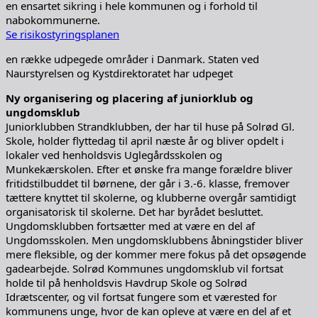
en ensartet sikring i hele kommunen og i forhold til
nabokommunerne.
Se risikostyringsplanen
en række udpegede områder i Danmark. Staten ved
Naurstyrelsen og Kystdirektoratet har udpeget
Ny organisering og placering af juniorklub og
ungdomsklub
Juniorklubben Strandklubben, der har til huse på Solrød Gl.
Skole, holder flyttedag til april næste år og bliver opdelt i
lokaler ved henholdsvis Uglegårdsskolen og
Munkekærskolen. Efter et ønske fra mange forældre bliver
fritidstilbuddet til børnene, der går i 3.-6. klasse, fremover
tættere knyttet til skolerne, og klubberne overgår samtidigt
organisatorisk til skolerne. Det har byrådet besluttet.
Ungdomsklubben fortsætter med at være en del af
Ungdomsskolen. Men ungdomsklubbens åbningstider bliver
mere fleksible, og der kommer mere fokus på det opsøgende
gadearbejde. Solrød Kommunes ungdomsklub vil fortsat
holde til på henholdsvis Havdrup Skole og Solrød
Idrætscenter, og vil fortsat fungere som et værested for
kommunens unge, hvor de kan opleve at være en del af et