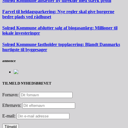
Solrød Kommune ansætter ny direktør med stærk profil
Farvel til heldagsparkering: Nye regler skal give borgerne
bedre plads ved rådhuset
Solrød Kommune afslutter salg af biogasanlæg: Millioner til
lokale investeringer
Solrød Kommune fastholder topplacering: Blandt Danmarks
hurtigste til byggesager
annonce
TILMELD NYHEDSBREVET
Fornavn:
Efternavn:
E-mail: