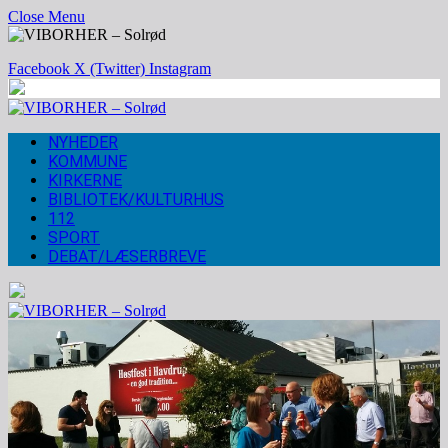
Close Menu
Facebook
X (Twitter)
Instagram
NYHEDER
KOMMUNE
KIRKERNE
BIBLIOTEK/KULTURHUS
112
SPORT
DEBAT/LÆSERBREVE