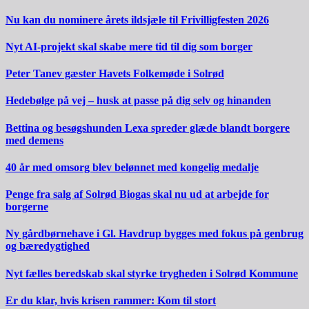
Nu kan du nominere årets ildsjæle til Frivilligfesten 2026
Nyt AI-projekt skal skabe mere tid til dig som borger
Peter Tanev gæster Havets Folkemøde i Solrød
Hedebølge på vej – husk at passe på dig selv og hinanden
Bettina og besøgshunden Lexa spreder glæde blandt borgere
med demens
40 år med omsorg blev belønnet med kongelig medalje
Penge fra salg af Solrød Biogas skal nu ud at arbejde for
borgerne
Ny gårdbørnehave i Gl. Havdrup bygges med fokus på genbrug
og bæredygtighed
Nyt fælles beredskab skal styrke trygheden i Solrød Kommune
Er du klar, hvis krisen rammer: Kom til stort