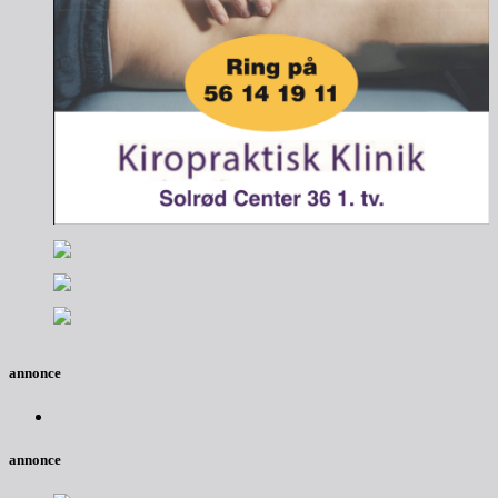
annonce
annonce