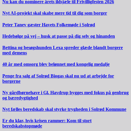
Nu kan du nominere årets ildsjæle til Frivilligfesten 2026
Nyt AI-projekt skal skabe mere tid til dig som borger
Peter Tanev gæster Havets Folkemøde i Solrød
Hedebølge på vej – husk at passe på dig selv og hinanden
Bettina og besøgshunden Lexa spreder glæde blandt borgere
med demens
40 år med omsorg blev belønnet med kongelig medalje
Penge fra salg af Solrød Biogas skal nu ud at arbejde for
borgerne
Ny gårdbørnehave i Gl. Havdrup bygges med fokus på genbrug
og bæredygtighed
Nyt fælles beredskab skal styrke trygheden i Solrød Kommune
Er du klar, hvis krisen rammer: Kom til stort
beredskabstopmøde