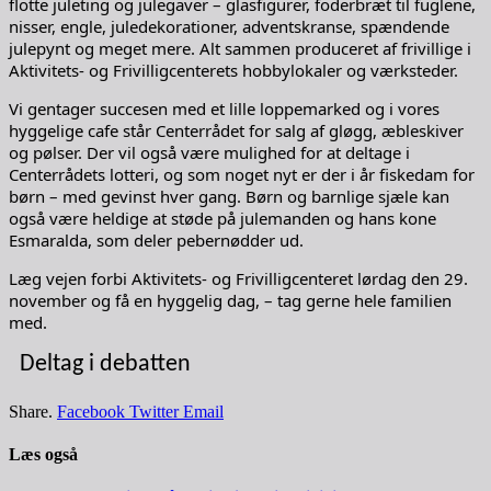
flotte juleting og julegaver – glasfigurer, foderbræt til fuglene,
nisser, engle, juledekorationer, adventskranse, spændende
julepynt og meget mere. Alt sammen produceret af frivillige i
Aktivitets- og Frivilligcenterets hobbylokaler og værksteder.
Vi gentager succesen med et lille loppemarked og i vores
hyggelige cafe står Centerrådet for salg af gløgg, æbleskiver
og pølser. Der vil også være mulighed for at deltage i
Centerrådets lotteri, og som noget nyt er der i år fiskedam for
børn – med gevinst hver gang. Børn og barnlige sjæle kan
også være heldige at støde på julemanden og hans kone
Esmaralda, som deler pebernødder ud.
Læg vejen forbi Aktivitets- og Frivilligcenteret lørdag den 29.
november og få en hyggelig dag, – tag gerne hele familien
med.
Deltag i debatten
Share.
Facebook
Twitter
Email
Læs også