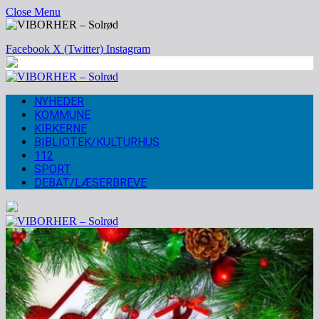
Close Menu
Facebook
X (Twitter)
Instagram
NYHEDER
KOMMUNE
KIRKERNE
BIBLIOTEK/KULTURHUS
112
SPORT
DEBAT/LÆSERBREVE