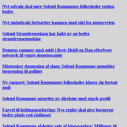
Nyt udvalg skal gøre Solrød Kommunes folkeskoler endnu
bedre
Nyt støjudvalg fortsætter kampen mod støj fra motorvejen
Solrød Strandrenselaug har købt ny og bedre
strandrensemaskine
Demens rammer også midt i livet: Heidi og Dan efterlyser
netværk til yngre demensramte
Mistænker dumpning af slam: Solrød Kommune anmelder
forurening til politiet
Ny rapport: Solrød Kommunes folkeskoler klarer sig fortsat
godt
Solrød Kommune ansætter ny direktør med stærk profil
Farvel til heldagsparkering: Nye regler skal give borgerne
bedre plads ved rådhuset
Solrød Kommune afslutter salg af biogasanlæg: Millioner til