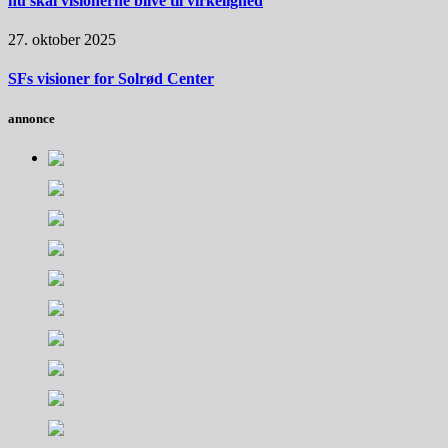
nu skal visionerne blive til virkelighed
27. oktober 2025
SFs visioner for Solrød Center
annonce