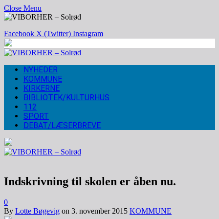
Close Menu
Facebook
X (Twitter)
Instagram
NYHEDER
KOMMUNE
KIRKERNE
BIBLIOTEK/KULTURHUS
112
SPORT
DEBAT/LÆSERBREVE
Indskrivning til skolen er åben nu.
0
By
Lotte Bøgevig
on
3. november 2015
KOMMUNE