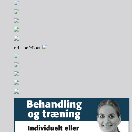
rel="nofollow"