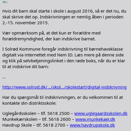
Hvis dit barn skal starte i skole i august 2016, så er det nu, du
skal skrive det op. Indskrivningen er nemlig åben i perioden
2.-15. november 2015.
Vær opmærksom på, at det kun er forældre med
forældremyndighed, der kan indskrive barnet.
I Solrød Kommune foregår indskrivning til børnehaveklasse
digitalt via internettet med Nem ID. Læs mere på denne side
og klik på selvbetjeningslinket i den røde boks, når du er klar
til at indskrive dit barn:
…
http://www.solrod.dk/…/skol…/skolestart/digital-indskrivning
Har du spørgsmål til indskrivningen, er du velkommen til at
kontakte din distriktsskole:
Uglegårdsskolen – tlf. 5618 2500 –
www.uglegaardsskolen.dk
Munkekærskolen – tlf. 5618 2600 –
www.munkekaer.dk
Havdrup Skole – tlf. 5618 2700 –
www.havdrupskole.dk