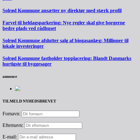
Solrød Kommune ansætter ny direktør med stærk profil
Farvel til heldagsparkering: Nye regler skal give borgerne
bedre plads ved rådhuset
Solrød Kommune afslutter salg af biogasanlæg: Millioner til
lokale investeringer
Solrød Kommune fastholder topplacering: Blandt Danmarks
hurtigste til byggesager
annonce
TILMELD NYHEDSBREVET
Fornavn:
Efternavn:
E-mail: