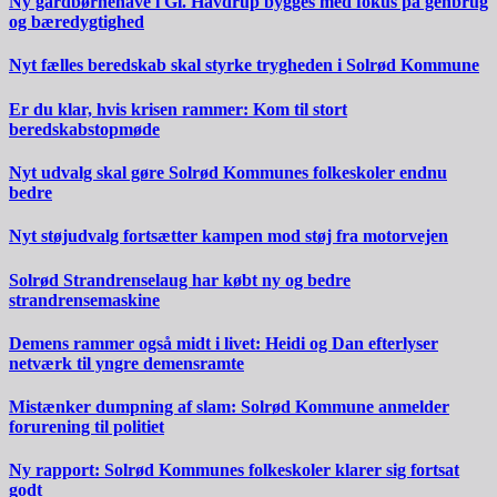
Ny gårdbørnehave i Gl. Havdrup bygges med fokus på genbrug
og bæredygtighed
Nyt fælles beredskab skal styrke trygheden i Solrød Kommune
Er du klar, hvis krisen rammer: Kom til stort
beredskabstopmøde
Nyt udvalg skal gøre Solrød Kommunes folkeskoler endnu
bedre
Nyt støjudvalg fortsætter kampen mod støj fra motorvejen
Solrød Strandrenselaug har købt ny og bedre
strandrensemaskine
Demens rammer også midt i livet: Heidi og Dan efterlyser
netværk til yngre demensramte
Mistænker dumpning af slam: Solrød Kommune anmelder
forurening til politiet
Ny rapport: Solrød Kommunes folkeskoler klarer sig fortsat
godt