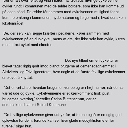
Der er fart over feltet og vind i håret, når Solrøds frivillige cykelvenner
cykler rundt i kommunen med de ældre borgere, som ikke kan komme ud
på egen hånd. De ældre får sammen med cykelvennen mulighed for at
komme omkring i kommunen, nyde naturen og følge med i, hvad der sker i
lokalområdet.
De, der selv kan lægge kræfter i pedalerne, kører sammen med
cykelvennen på en duo-cykel, mens ældre, der ikke selv kan cykle, køres
rundt i taxi-cykel med elmotor.
Det nye tilbud om en cykeltur er
blevet taget rigtig godt imod blandt brugerne af demensdaghjemmet i
Aktivitets- og Frivilligcenteret, hvor nogle af de første frivillige cykelvenner
er blevet tilknyttet.
”Det er rart at se, hvordan brugerne liver op og er i højt humør, når de har
været ude og cykle. Cykelvennerne er et kærkomment frisk pust i
brugernes hverdag,” fortæller Carina Buttenschøn, der er
demenskoordinator i Solrød Kommune.
”De frivillige cykelvenner giver udtryk for, at turene også er en rigtig god
oplevelse for dem, fordi de kan se, hvor glade medcyklisterne er for
turene,” siger hun.