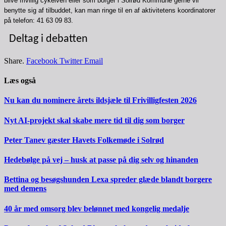
blive frivillig cykelven eller som borger i Solrød Kommune gerne vil
benytte sig af tilbuddet, kan man ringe til en af aktivitetens koordinatorer
på telefon: 41 63 09 83.
Deltag i debatten
Share.
Facebook
Twitter
Email
Læs også
Nu kan du nominere årets ildsjæle til Frivilligfesten 2026
Nyt AI-projekt skal skabe mere tid til dig som borger
Peter Tanev gæster Havets Folkemøde i Solrød
Hedebølge på vej – husk at passe på dig selv og hinanden
Bettina og besøgshunden Lexa spreder glæde blandt borgere
med demens
40 år med omsorg blev belønnet med kongelig medalje