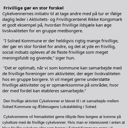
Frivillige gør en stor forskel
Cykelvennernes initiativ til at tage andre med på tur er ifølge
daglig leder i Aktivitets- og Frivilligcenteret Rikke Kongsmark
et godt eksempel på, hvordan frivillige ildsjæle kan øge
livskvaliteten for en gruppe medborgere.
”I Solrød Kommune er der heldigvis rigtig mange frivillige,
der gør en stor forskel for andre, og det at yde en frivillig,
social indsats opleves af de fleste frivillige som meget
meningsfuldt og givende,” siger hun.
”Det er optimalt, når vi som kommune kan samarbejde med
de frivillige foreninger om aktiviteter, der øger livskvaliteten
hos en gruppe borgere. Vi vil meget gerne understøtte
frivillige aktiviteter og er opmærksomme på områder, hvor
der med fordel kan etableres samarbejde.”
Den frivillige aktivitet Cykelvenner er blevet til i et samarbejde mellem
Solrød Kommune og Ældresagens Lokalafdeling i Solrød.
Cykelvennerne vil fremadrettet gerne tilbyde flere borgere at komme på
cykelture med de frivillige cykelvenner. Hvis man er interesseret i enten at