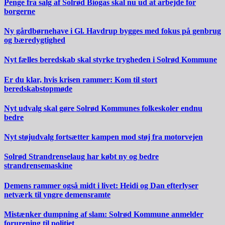
Penge fra salg af Solrød Biogas skal nu ud at arbejde for
borgerne
Ny gårdbørnehave i Gl. Havdrup bygges med fokus på genbrug
og bæredygtighed
Nyt fælles beredskab skal styrke trygheden i Solrød Kommune
Er du klar, hvis krisen rammer: Kom til stort
beredskabstopmøde
Nyt udvalg skal gøre Solrød Kommunes folkeskoler endnu
bedre
Nyt støjudvalg fortsætter kampen mod støj fra motorvejen
Solrød Strandrenselaug har købt ny og bedre
strandrensemaskine
Demens rammer også midt i livet: Heidi og Dan efterlyser
netværk til yngre demensramte
Mistænker dumpning af slam: Solrød Kommune anmelder
forurening til politiet