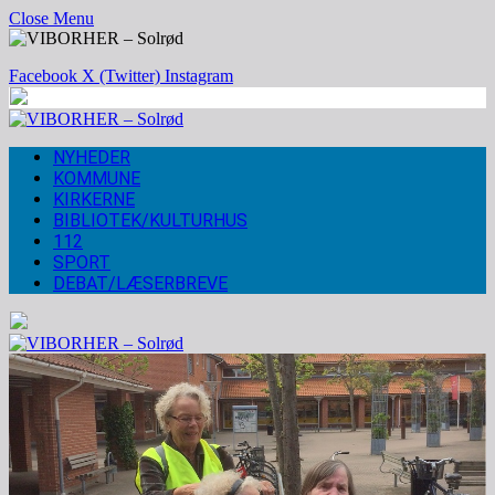
Close Menu
Facebook
X (Twitter)
Instagram
NYHEDER
KOMMUNE
KIRKERNE
BIBLIOTEK/KULTURHUS
112
SPORT
DEBAT/LÆSERBREVE