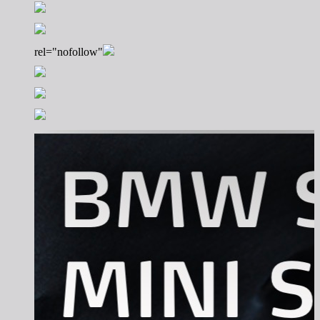
rel="nofollow"