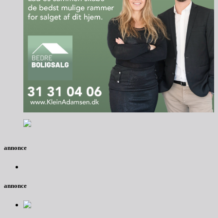
annonce
annonce