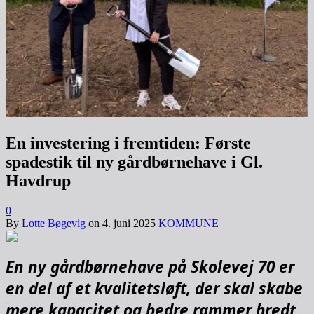
En investering i fremtiden: Første
spadestik til ny gårdbørnehave i Gl.
Havdrup
0
By
Lotte Bøgevig
on
4. juni 2025
KOMMUNE
En ny gårdbørnehave på Skolevej 70 er
en del af et kvalitetsløft, der skal skabe
mere kapacitet og bedre rammer bredt