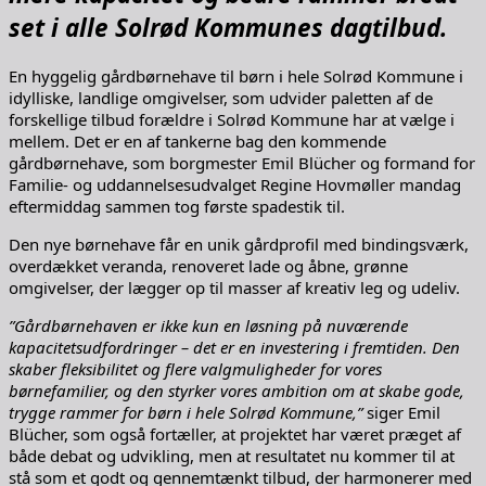
set i alle Solrød Kommunes dagtilbud.
En hyggelig gårdbørnehave til børn i hele Solrød Kommune i
idylliske, landlige omgivelser, som udvider paletten af de
forskellige tilbud forældre i Solrød Kommune har at vælge i
mellem. Det er en af tankerne bag den kommende
gårdbørnehave, som borgmester Emil Blücher og formand for
Familie- og uddannelsesudvalget Regine Hovmøller mandag
eftermiddag sammen tog første spadestik til.
Den nye børnehave får en unik gårdprofil med bindingsværk,
overdækket veranda, renoveret lade og åbne, grønne
omgivelser, der lægger op til masser af kreativ leg og udeliv.
”Gårdbørnehaven er ikke kun en løsning på nuværende
kapacitetsudfordringer – det er en investering i fremtiden. Den
skaber fleksibilitet og flere valgmuligheder for vores
børnefamilier, og den styrker vores ambition om at skabe gode,
trygge rammer for børn i hele Solrød Kommune,”
siger Emil
Blücher, som også fortæller, at projektet har været præget af
både debat og udvikling, men at resultatet nu kommer til at
stå som et godt og gennemtænkt tilbud, der harmonerer med