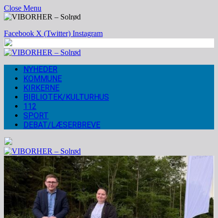
Close Menu
Facebook
X (Twitter)
Instagram
NYHEDER
KOMMUNE
KIRKERNE
BIBLIOTEK/KULTURHUS
112
SPORT
DEBAT/LÆSERBREVE