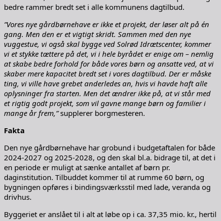
bedre rammer bredt set i alle kommunens dagtilbud.
”Vores nye gårdbørnehave er ikke et projekt, der løser alt på én
gang. Men den er et vigtigt skridt. Sammen med den nye
vuggestue, vi også skal bygge ved Solrød Idrætscenter, kommer
vi et stykke tættere på det, vi i hele byrådet er enige om – nemlig
at skabe bedre forhold for både vores børn og ansatte ved, at vi
skaber mere kapacitet bredt set i vores dagtilbud. Der er måske
ting, vi ville have grebet anderledes an, hvis vi havde haft alle
oplysninger fra starten. Men det ændrer ikke på, at vi står med
et rigtig godt projekt, som vil gavne mange børn og familier i
mange år frem,”
supplerer borgmesteren.
Fakta
Den nye gårdbørnehave har grobund i budgetaftalen for både
2024-2027 og 2025-2028, og den skal bl.a. bidrage til, at det i
en periode er muligt at sænke antallet af børn pr.
daginstitution. Tilbuddet kommer til at rumme 60 børn, og
bygningen opføres i bindingsværksstil med lade, veranda og
drivhus.
Byggeriet er anslået til i alt at løbe op i ca. 37,35 mio. kr., hertil