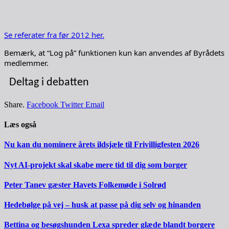
Se referater fra før 2012 her.
Bemærk, at “Log på” funktionen kun kan anvendes af Byrådets
medlemmer.
Deltag i debatten
Share.
Facebook
Twitter
Email
Læs også
Nu kan du nominere årets ildsjæle til Frivilligfesten 2026
Nyt AI-projekt skal skabe mere tid til dig som borger
Peter Tanev gæster Havets Folkemøde i Solrød
Hedebølge på vej – husk at passe på dig selv og hinanden
Bettina og besøgshunden Lexa spreder glæde blandt borgere