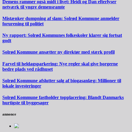
Demens rammer også midt i livet: Heidi og Dan efterlyser
netværk til yngre demensramte
Mistænker dumpning af slam: Solrød Kommune anmelder
forurening til politiet
Ny rapport: Solrød Kommunes folkeskoler klarer sig fortsat
godt
Solrød Kommune ansætter ny direktør med stærk profil
Farvel til heldagsparkering: Nye regler skal give borgerne
bedre plads ved rådhuset
Solrød Kommune afslutter salg af biogasanlæg: Millioner til
lokale investeringer
Solrød Kommune fastholder topplacering: Blandt Danmarks
hurtigste til byggesager
annonce