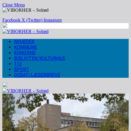
Close Menu
Facebook
X (Twitter)
Instagram
NYHEDER
KOMMUNE
KIRKERNE
BIBLIOTEK/KULTURHUS
112
SPORT
DEBAT/LÆSERBREVE