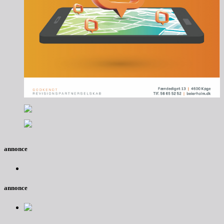
annonce
annonce