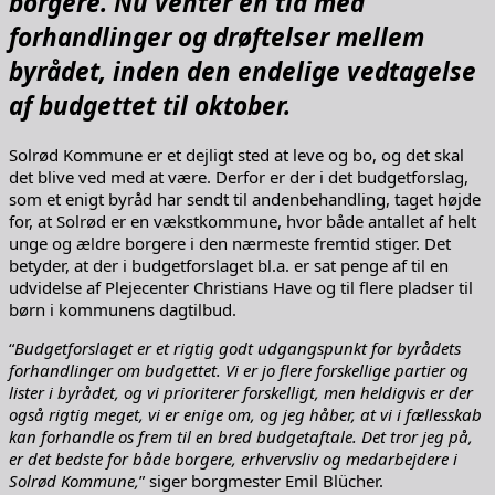
borgere. Nu venter en tid med
forhandlinger og drøftelser mellem
byrådet, inden den endelige vedtagelse
af budgettet til oktober.
Solrød Kommune er et dejligt sted at leve og bo, og det skal
det blive ved med at være. Derfor er der i det budgetforslag,
som et enigt byråd har sendt til andenbehandling, taget højde
for, at Solrød er en vækstkommune, hvor både antallet af helt
unge og ældre borgere i den nærmeste fremtid stiger. Det
betyder, at der i budgetforslaget bl.a. er sat penge af til en
udvidelse af Plejecenter Christians Have og til flere pladser til
børn i kommunens dagtilbud.
“
Budgetforslaget er et rigtig godt udgangspunkt for byrådets
forhandlinger om budgettet. Vi er jo flere forskellige partier og
lister i byrådet, og vi prioriterer forskelligt, men heldigvis er der
også rigtig meget, vi er enige om, og jeg håber, at vi i fællesskab
kan forhandle os frem til en bred budgetaftale. Det tror jeg på,
er det bedste for både borgere, erhvervsliv og medarbejdere i
Solrød Kommune,
” siger borgmester Emil Blücher.