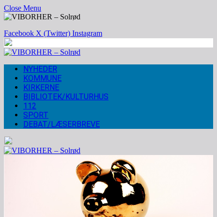
Close Menu
Facebook
X (Twitter)
Instagram
NYHEDER
KOMMUNE
KIRKERNE
BIBLIOTEK/KULTURHUS
112
SPORT
DEBAT/LÆSERBREVE