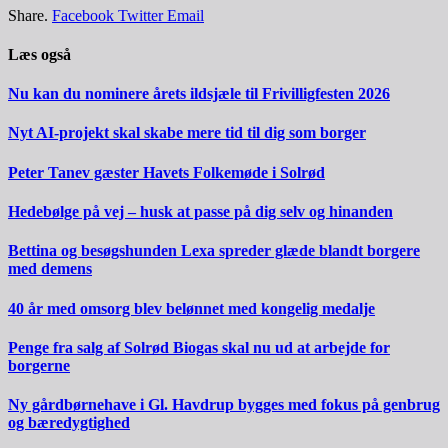
Share.
Facebook
Twitter
Email
Læs også
Nu kan du nominere årets ildsjæle til Frivilligfesten 2026
Nyt AI-projekt skal skabe mere tid til dig som borger
Peter Tanev gæster Havets Folkemøde i Solrød
Hedebølge på vej – husk at passe på dig selv og hinanden
Bettina og besøgshunden Lexa spreder glæde blandt borgere
med demens
40 år med omsorg blev belønnet med kongelig medalje
Penge fra salg af Solrød Biogas skal nu ud at arbejde for
borgerne
Ny gårdbørnehave i Gl. Havdrup bygges med fokus på genbrug
og bæredygtighed