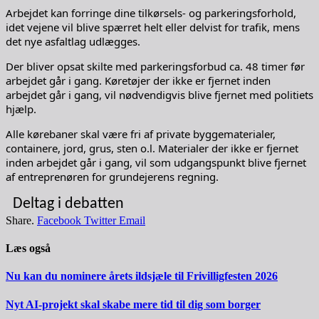
Arbejdet kan forringe dine tilkørsels- og parkeringsforhold,
idet vejene vil blive spærret helt eller delvist for trafik, mens
det nye asfaltlag udlægges.
Der bliver opsat skilte med parkeringsforbud ca. 48 timer før
arbejdet går i gang. Køretøjer der ikke er fjernet inden
arbejdet går i gang, vil nødvendigvis blive fjernet med politiets
hjælp.
Alle kørebaner skal være fri af private byggematerialer,
containere, jord, grus, sten o.l. Materialer der ikke er fjernet
inden arbejdet går i gang, vil som udgangspunkt blive fjernet
af entreprenøren for grundejerens regning.
Deltag i debatten
Share.
Facebook
Twitter
Email
Læs også
Nu kan du nominere årets ildsjæle til Frivilligfesten 2026
Nyt AI-projekt skal skabe mere tid til dig som borger