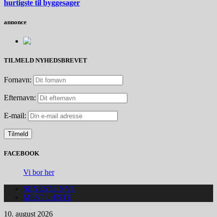
hurtigste til byggesager
annonce
TILMELD NYHEDSBREVET
Fornavn:
Efternavn:
E-mail:
FACEBOOK
Vi bor her
SENESTE NYT
MEST LÆSTE
10. august 2026