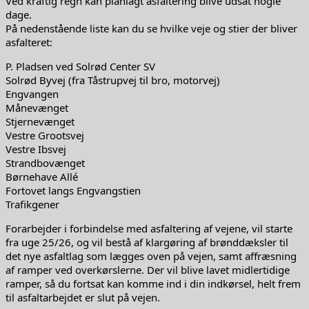
Ved kraftig regn kan planlagt asfaltering blive udsat nogle
dage.
På nedenstående liste kan du se hvilke veje og stier der bliver
asfalteret:
P. Pladsen ved Solrød Center SV
Solrød Byvej (fra Tåstrupvej til bro, motorvej)
Engvangen
Månevænget
Stjernevænget
Vestre Grootsvej
Vestre Ibsvej
Strandbovænget
Børnehave Allé
Fortovet langs Engvangstien
Trafikgener
Forarbejder i forbindelse med asfaltering af vejene, vil starte
fra uge 25/26, og vil bestå af klargøring af brønddæksler til
det nye asfaltlag som lægges oven på vejen, samt affræsning
af ramper ved overkørslerne. Der vil blive lavet midlertidige
ramper, så du fortsat kan komme ind i din indkørsel, helt frem
til asfaltarbejdet er slut på vejen.