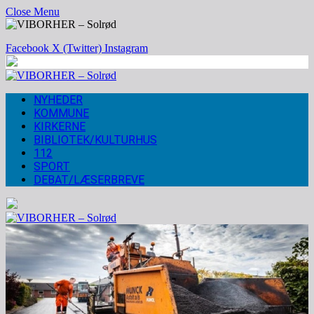
Close Menu
Facebook
X (Twitter)
Instagram
NYHEDER
KOMMUNE
KIRKERNE
BIBLIOTEK/KULTURHUS
112
SPORT
DEBAT/LÆSERBREVE