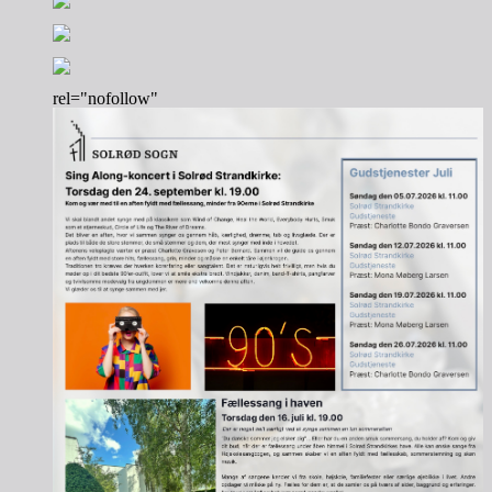
rel="nofollow"