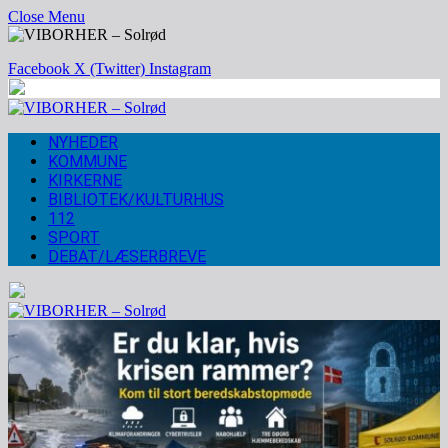
Close Menu
Facebook
X (Twitter)
Instagram
NYHEDER
KOMMUNE
KIRKERNE
BIBLIOTEK/KULTURHUS
112
SPORT
DEBAT/LÆSERBREVE