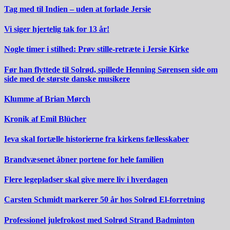
Tag med til Indien – uden at forlade Jersie
Vi siger hjertelig tak for 13 år!
Nogle timer i stilhed: Prøv stille-retræte i Jersie Kirke
Før han flyttede til Solrød, spillede Henning Sørensen side om
side med de største danske musikere
Klumme af Brian Mørch
Kronik af Emil Blücher
Ieva skal fortælle historierne fra kirkens fællesskaber
Brandvæsenet åbner portene for hele familien
Flere legepladser skal give mere liv i hverdagen
Carsten Schmidt markerer 50 år hos Solrød El-forretning
Professionel julefrokost med Solrød Strand Badminton