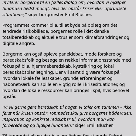
inviterer borgerne til en fælles dialog om, hvordan vi hjælper
hinanden bedst muligt, hvis der opstår kriser eller uforudsete
situationer,”
siger borgmester Emil Blücher.
Programmet kommer bl.a. til at byde på oplæg om det
ændrede risikobillede, borgernes rolle i det danske
totalberedskab og aktuelle trusler som klimaforandringer og
digitale angreb.
Borgerne kan også opleve paneldebat, møde forskere og
beredskabsfolk og besøge en række informationsstande med
fokus på bl.a. hjemmeberedskab, kystsikring og lokal
beredskabsplanlægning. Der vil samtidig være fokus på,
hvordan lokale fællesskaber, grundejerforeninger og
nabonetværk kan spille en vigtig rolle i krisesituationer, og
hvordan de lokale ressourcer kan bringes i spil, hvis behovet
opstår.
”Vi vil gerne gøre beredskab til noget, vi taler om sammen – ikke
først når krisen opstår. Topmødet skal give borgerne både viden,
inspiration og konkrete redskaber til, hvordan man kan
forberede sig og hjælpe hinanden,”
siger Emil Blücher.
Til topmødet bliver der bl.a. mulighed for at møde Solrød