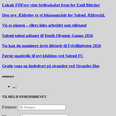
Lokale FDFere viste fællesskabet frem for Emil Blücher
Den nye Ældrelov er et fokusområde for Solrød Ældreråd.
Vis os planen – ellers føles arbejdet som stilstand
Solrød-talent udtaget til Youth Olympic Games 2026
Nu kan du nominere årets ildsjæle til Frivilligfesten 2026
Første spadestik til nyt klubhus ved Solrød FC
Gratis yoga og åndedræt på stranden ved Strandes Hus
annonce
TILMELD NYHEDSBREVET
Fornavn: