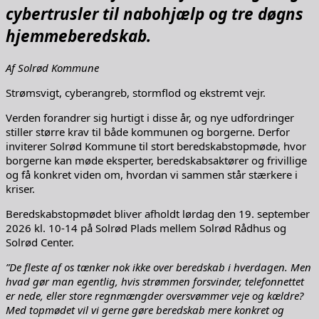
cybertrusler til nabohjælp og tre døgns
hjemmeberedskab.
Af Solrød Kommune
Strømsvigt, cyberangreb, stormflod og ekstremt vejr.
Verden forandrer sig hurtigt i disse år, og nye udfordringer
stiller større krav til både kommunen og borgerne. Derfor
inviterer Solrød Kommune til stort beredskabstopmøde, hvor
borgerne kan møde eksperter, beredskabsaktører og frivillige
og få konkret viden om, hvordan vi sammen står stærkere i
kriser.
Beredskabstopmødet bliver afholdt lørdag den 19. september
2026 kl. 10-14 på Solrød Plads mellem Solrød Rådhus og
Solrød Center.
”De fleste af os tænker nok ikke over beredskab i hverdagen. Men
hvad gør man egentlig, hvis strømmen forsvinder, telefonnettet
er nede, eller store regnmængder oversvømmer veje og kældre?
Med topmødet vil vi gerne gøre beredskab mere konkret og