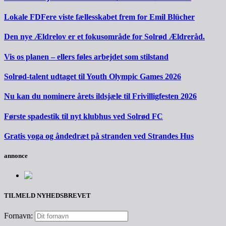
Lokale FDFere viste fællesskabet frem for Emil Blücher
Den nye Ældrelov er et fokusområde for Solrød Ældreråd.
Vis os planen – ellers føles arbejdet som stilstand
Solrød-talent udtaget til Youth Olympic Games 2026
Nu kan du nominere årets ildsjæle til Frivilligfesten 2026
Første spadestik til nyt klubhus ved Solrød FC
Gratis yoga og åndedræt på stranden ved Strandes Hus
annonce
TILMELD NYHEDSBREVET
Fornavn: