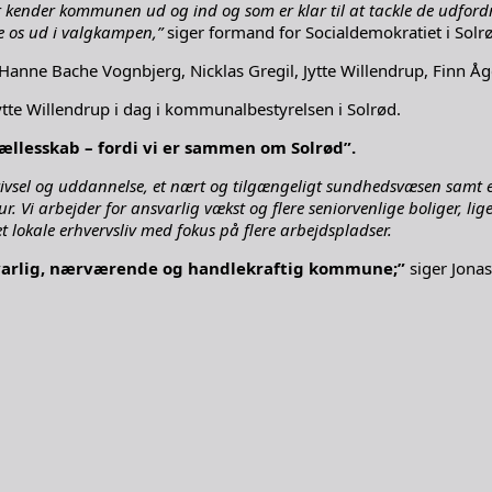
er kender kommunen ud og ind og som er klar til at tackle de udfor
e os ud i valgkampen,”
siger formand for Socialdemokratiet i Solrø
anne Bache Vognbjerg, Nicklas Gregil, Jytte Willendrup, Finn Åg
te Willendrup i dag i kommunalbestyrelsen i Solrød.
Fællesskab – fordi vi er sammen om Solrød”.
rivsel og uddannelse, et nært og tilgængeligt sundhedsvæsen samt en
i arbejder for ansvarlig vækst og flere seniorvenlige boliger, ligesom
 lokale erhvervsliv med fokus på flere arbejdspladser.
varlig, nærværende og handlekraftig kommune;”
siger Jona