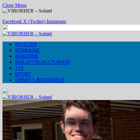
Close Menu
Facebook
X (Twitter)
Instagram
NYHEDER
KOMMUNE
KIRKERNE
BIBLIOTEK/KULTURHUS
112
SPORT
DEBAT/LÆSERBREVE