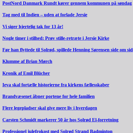
PostNord Danmark Rundt kører gennem kommunen på søndag
Tag med til Indien – uden at forlade Jersie
Vi siger hjertelig tak for 13 år!
Nogle timer i stilhed: Prøv stille-retræte i Jersie Kirke
Før han flyttede til Solrød, spillede Henning Sørensen side om s
Klumme af Brian Mørch
Kronik af Emil Blücher
Ieva skal fortælle historierne fra kirkens fællesskaber
Brandvæsenet åbner portene for hele familien
Flere legepladser skal give mere liv i hverdagen
Carsten Schmidt markerer 50 år hos Solrød El-forretning
Professionel julefrokost med Solrød Strand Badminton