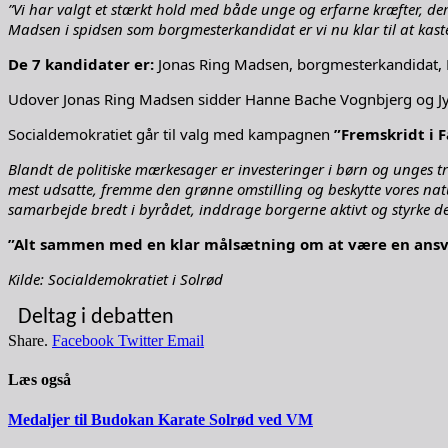
”Vi har valgt et stærkt hold med både unge og erfarne kræfter, d
Madsen i spidsen som borgmesterkandidat er vi nu klar til at kast
De 7 kandidater er:
Jonas Ring Madsen, borgmesterkandidat, H
Udover Jonas Ring Madsen sidder Hanne Bache Vognbjerg og Jyt
Socialdemokratiet går til valg med kampagnen
”Fremskridt i 
Blandt de politiske mærkesager er investeringer i børn og unges t
mest udsatte, fremme den grønne omstilling og beskytte vores natur. V
samarbejde bredt i byrådet, inddrage borgerne aktivt og styrke det
”Alt sammen med en klar målsætning om at være en ans
Kilde: Socialdemokratiet i Solrød
Deltag i debatten
Share.
Facebook
Twitter
Email
Læs også
Medaljer til Budokan Karate Solrød ved VM