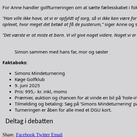
For Anne handler golfturneringen om at sætte fællesskabet i fok
”Han ville ikke have, at vi er opfyldt af sorg, så vi ikke kan være 
oplevet, hvor meget det betød at få de pusterum,”
siger Anne og s
”Det værste er at miste et barn. Vi vil give noget videre. Noget vi e
Simon sammen med hans far, mor og søster
Faktaboks:
Simons Mindeturnering
Køge Golfklub
9. juni 2025
Pris: 995,- kr. inkl, moms
Præmier, auktion og chancen for at vinde en bil på ’hole-in
Tilmelding og betaling: Søg på ’Simons Mindeturnering’ p
Turneringen er åben for alle med et DGU kort.
Deltag i debatten
Share.
Facebook
Twitter
Email