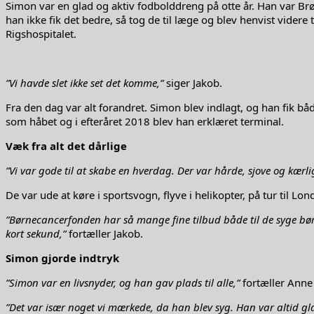
Simon var en glad og aktiv fodbolddreng på otte år. Han var Br
han ikke fik det bedre, så tog de til læge og blev henvist videre
Rigshospitalet.
”Vi havde slet ikke set det komme,”
siger Jakob.
Fra den dag var alt forandret. Simon blev indlagt, og han fik b
som håbet og i efteråret 2018 blev han erklæret terminal.
Væk fra alt det dårlige
”Vi var gode til at skabe en hverdag. Der var hårde, sjove og kærl
De var ude at køre i sportsvogn, flyve i helikopter, på tur til L
”Børnecancerfonden har så mange fine tilbud både til de syge bør
kort sekund,”
fortæller Jakob.
Simon gjorde indtryk
”Simon var en livsnyder, og han gav plads til alle,”
fortæller Anne 
”Det var især noget vi mærkede, da han blev syg. Han var altid gla