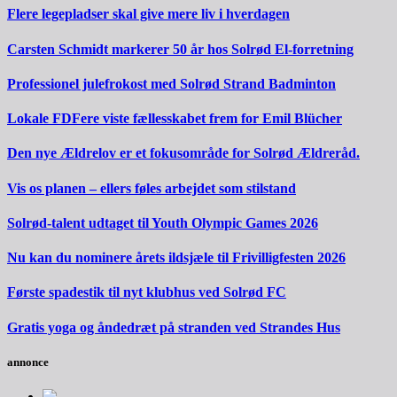
Flere legepladser skal give mere liv i hverdagen
Carsten Schmidt markerer 50 år hos Solrød El-forretning
Professionel julefrokost med Solrød Strand Badminton
Lokale FDFere viste fællesskabet frem for Emil Blücher
Den nye Ældrelov er et fokusområde for Solrød Ældreråd.
Vis os planen – ellers føles arbejdet som stilstand
Solrød-talent udtaget til Youth Olympic Games 2026
Nu kan du nominere årets ildsjæle til Frivilligfesten 2026
Første spadestik til nyt klubhus ved Solrød FC
Gratis yoga og åndedræt på stranden ved Strandes Hus
annonce