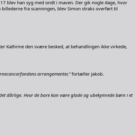
2017 blev han syg med ondt i maven. Der gik nogle dage, hvor
 billederne fra scanningen, blev Simon straks overført til
ster Kathrine den svære besked, at behandlingen ikke virkede,
e Børnecancerfondens arrangementer,”
fortæller Jakob.
det dårlige. Hvor de bare kan være glade og ubekymrede børn i et