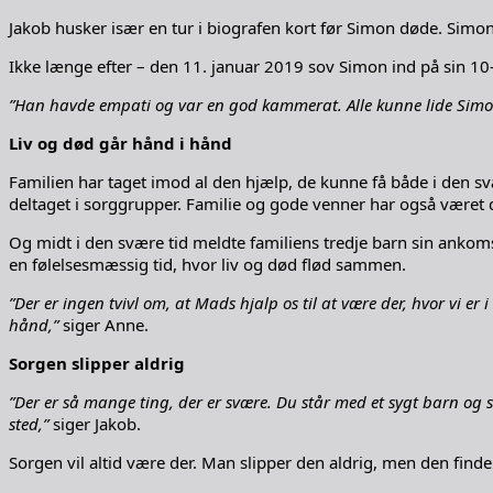
Jakob husker især en tur i biografen kort før Simon døde. Simon
Ikke længe efter – den 11. januar 2019 sov Simon ind på sin 10
”Han havde empati og var en god kammerat. Alle kunne lide Simon.
Liv og død går hånd i hånd
Familien har taget imod al den hjælp, de kunne få både i den s
deltaget i sorggrupper. Familie og gode venner har også været 
Og midt i den svære tid meldte familiens tredje barn sin ankoms
en følelsesmæssig tid, hvor liv og død flød sammen.
”Der er ingen tvivl om, at Mads hjalp os til at være der, hvor vi e
hånd,”
siger Anne.
Sorgen slipper aldrig
”Der er så mange ting, der er svære. Du står med et sygt barn og s
sted,”
siger Jakob.
Sorgen vil altid være der. Man slipper den aldrig, men den finder 