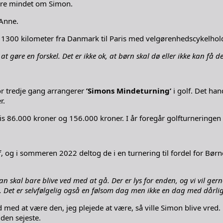
vare mindet om Simon.
Anne.
 på 1300 kilometer fra Danmark til Paris med velgørenhedscykelh
r at gøre en forskel. Det er ikke ok, at børn skal dø eller ikke kan få
or tredje gang arrangerer
’Simons Mindeturning’
i golf. Det han
r.
is 86.000 kroner og 156.000 kroner. I år foregår golfturneringe
olf, og i sommeren 2022 deltog de i en turnering til fordel for B
 skal bare blive ved med at gå. Der er lys for enden, og vi vil ger
. Det er selvfølgelig også en følsom dag men ikke en dag med dårli
ed med at være den, jeg plejede at være, så ville Simon blive vred
den sejeste.