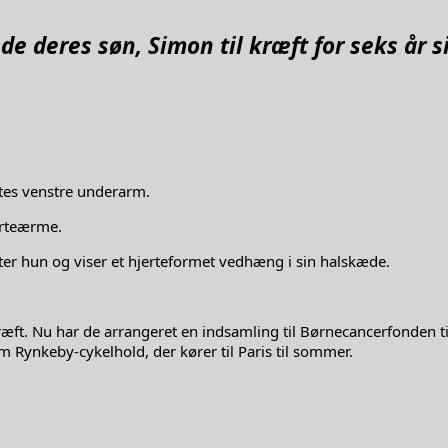
e deres søn, Simon til kræft for seks år s
stes venstre underarm.
jorteærme.
ter hun og viser et hjerteformet vedhæng i sin halskæde.
 kræft. Nu har de arrangeret en indsamling til Børnecancerfonde
Rynkeby-cykelhold, der kører til Paris til sommer.