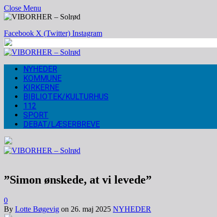
Close Menu
Facebook
X (Twitter)
Instagram
NYHEDER
KOMMUNE
KIRKERNE
BIBLIOTEK/KULTURHUS
112
SPORT
DEBAT/LÆSERBREVE
”Simon ønskede, at vi levede”
0
By
Lotte Bøgevig
on
26. maj 2025
NYHEDER