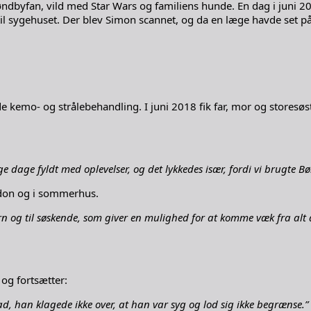
øndbyfan, vild med Star Wars og familiens hunde. En dag i juni 
 til sygehuset. Der blev Simon scannet, og da en læge havde set på
åde kemo- og strålebehandling. I juni 2018 fik far, mor og storesø
ige dage fyldt med oplevelser, og det lykkedes især, fordi vi brugt
ondon og i sommerhus.
n og til søskende, som giver en mulighed for at komme væk fra alt 
og fortsætter:
d, han klagede ikke over, at han var syg og lod sig ikke begrænse.”