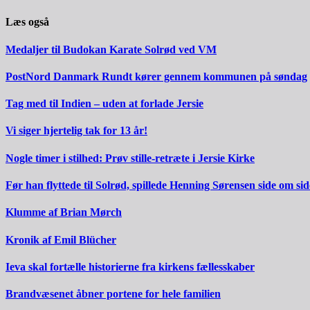
Læs også
Medaljer til Budokan Karate Solrød ved VM
PostNord Danmark Rundt kører gennem kommunen på søndag
Tag med til Indien – uden at forlade Jersie
Vi siger hjertelig tak for 13 år!
Nogle timer i stilhed: Prøv stille-retræte i Jersie Kirke
Før han flyttede til Solrød, spillede Henning Sørensen side om s
Klumme af Brian Mørch
Kronik af Emil Blücher
Ieva skal fortælle historierne fra kirkens fællesskaber
Brandvæsenet åbner portene for hele familien