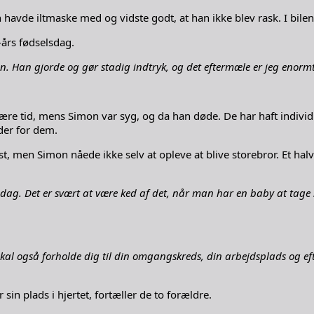
 havde iltmaske med og vidste godt, at han ikke blev rask. I bile
-års fødselsdag.
 Han gjorde og gør stadig indtryk, og det eftermæle er jeg enormt s
være tid, mens Simon var syg, og da han døde. De har haft indivi
der for dem.
t, men Simon nåede ikke selv at opleve at blive storebror. Et hal
r i dag. Det er svært at være ked af det, når man har en baby at tage
kal også forholde dig til din omgangskreds, din arbejdsplads og efte
sin plads i hjertet, fortæller de to forældre.