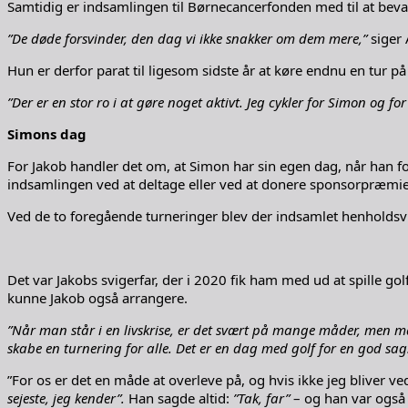
Samtidig er indsamlingen til Børnecancerfonden med til at be
”De døde forsvinder, den dag vi ikke snakker om dem mere,”
siger 
Hun er derfor parat til ligesom sidste år at køre endnu en tur
”Der er en stor ro i at gøre noget aktivt. Jeg cykler for Simon og fo
Simons dag
For Jakob handler det om, at Simon har sin egen dag, når han f
indsamlingen ved at deltage eller ved at donere sponsorpræmie
Ved de to foregående turneringer blev der indsamlet henholdsv
Det var Jakobs svigerfar, der i 2020 fik ham med ud at spille g
kunne Jakob også arrangere.
”Når man står i en livskrise, er det svært på mange måder, men man
skabe en turnering for alle.
Det er en dag med golf for en god sag
”For os er det en måde at overleve på, og hvis ikke jeg bliver v
sejeste, jeg kender”.
Han sagde altid:
”Tak, far”
– og han var også 