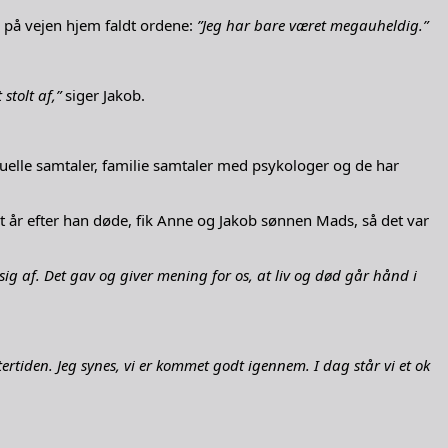
n på vejen hjem faldt ordene:
”Jeg har bare været megauheldig.”
tolt af,”
siger Jakob.
duelle samtaler, familie samtaler med psykologer og de har
vt år efter han døde, fik Anne og Jakob sønnen Mads, så det var
 sig af. Det gav og giver mening for os, at liv og død går hånd i
rtiden. Jeg synes, vi er kommet godt igennem. I dag står vi et ok