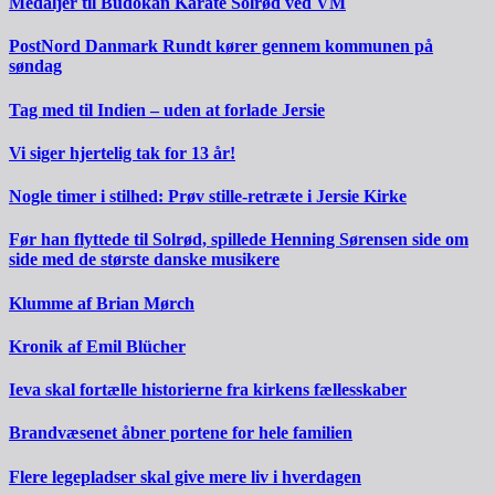
Medaljer til Budokan Karate Solrød ved VM
PostNord Danmark Rundt kører gennem kommunen på
søndag
Tag med til Indien – uden at forlade Jersie
Vi siger hjertelig tak for 13 år!
Nogle timer i stilhed: Prøv stille-retræte i Jersie Kirke
Før han flyttede til Solrød, spillede Henning Sørensen side om
side med de største danske musikere
Klumme af Brian Mørch
Kronik af Emil Blücher
Ieva skal fortælle historierne fra kirkens fællesskaber
Brandvæsenet åbner portene for hele familien
Flere legepladser skal give mere liv i hverdagen