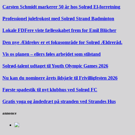
Carsten Schmidt markerer 50 år hos Solrød El-forretning
Professionel julefrokost med Solrød Strand Badminton
Lokale FDFere viste fællesskabet frem for Emil Blücher
Den nye Ældrelov er et fokusområde for Solrød Ældreråd.
Vis os planen – ellers føles arbejdet som stilstand
Solrød-talent udtaget til Youth Olympic Games 2026
Nu kan du nominere årets ildsjæle til Frivilligfesten 2026
Første spadestik til nyt klubhus ved Solrød FC
Gratis yoga og åndedræt på stranden ved Strandes Hus
annonce