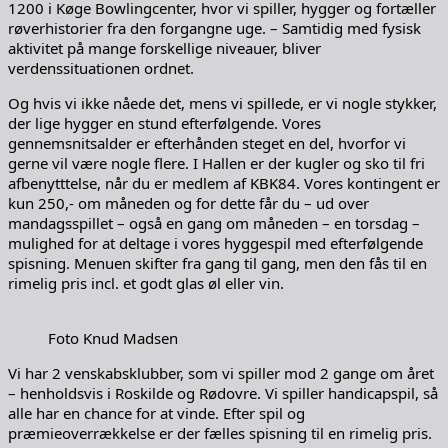
1200 i Køge Bowlingcenter, hvor vi spiller, hygger og fortæller
røverhistorier fra den forgangne uge. – Samtidig med fysisk
aktivitet på mange forskellige niveauer, bliver
verdenssituationen ordnet.
Og hvis vi ikke nåede det, mens vi spillede, er vi nogle stykker,
der lige hygger en stund efterfølgende. Vores
gennemsnitsalder er efterhånden steget en del, hvorfor vi
gerne vil være nogle flere. I Hallen er der kugler og sko til fri
afbenytttelse, når du er medlem af KBK84. Vores kontingent er
kun 250,- om måneden og for dette får du – ud over
mandagsspillet – også en gang om måneden – en torsdag –
mulighed for at deltage i vores hyggespil med efterfølgende
spisning. Menuen skifter fra gang til gang, men den fås til en
rimelig pris incl. et godt glas øl eller vin.
Foto Knud Madsen
Vi har 2 venskabsklubber, som vi spiller mod 2 gange om året
– henholdsvis i Roskilde og Rødovre. Vi spiller handicapspil, så
alle har en chance for at vinde. Efter spil og
præmieoverrækkelse er der fælles spisning til en rimelig pris.