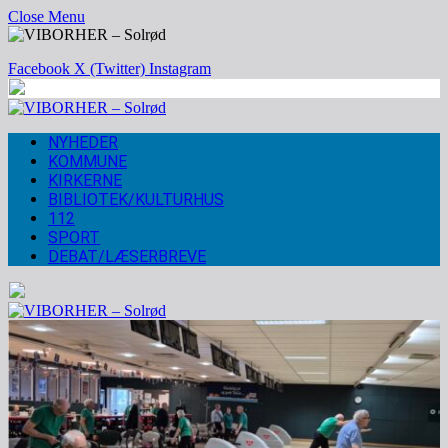
Close Menu
Facebook
X (Twitter)
Instagram
NYHEDER
KOMMUNE
KIRKERNE
BIBLIOTEK/KULTURHUS
112
SPORT
DEBAT/LÆSERBREVE