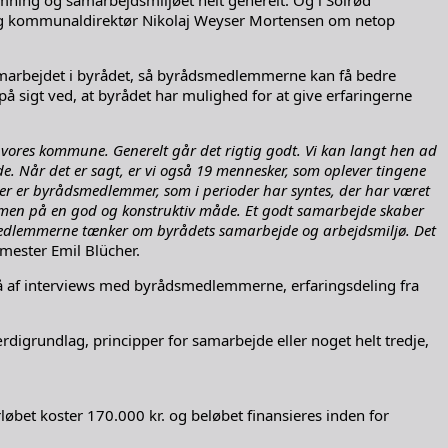
og kommunaldirektør Nikolaj Weyser Mortensen om netop
samarbejdet i byrådet, så byrådsmedlemmerne kan få bedre
å sigt ved, at byrådet har mulighed for at give erfaringerne
r vores kommune. Generelt går det rigtig godt. Vi kan langt hen ad
. Når det er sagt, er vi også 19 mennesker, som oplever tingene
 der er byrådsmedlemmer, som i perioder har syntes, der har været
sammen på en god og konstruktiv måde. Et godt samarbejde skaber
dsmedlemmerne tænker om byrådets samarbejde og arbejdsmiljø. Det
mester Emil Blücher.
tå af interviews med byrådsmedlemmerne, erfaringsdeling fra
rdigrundlag, principper for samarbejde eller noget helt tredje,
bet koster 170.000 kr. og beløbet finansieres inden for