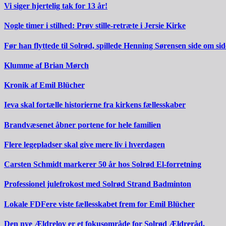
Vi siger hjertelig tak for 13 år!
Nogle timer i stilhed: Prøv stille-retræte i Jersie Kirke
Før han flyttede til Solrød, spillede Henning Sørensen side om s
Klumme af Brian Mørch
Kronik af Emil Blücher
Ieva skal fortælle historierne fra kirkens fællesskaber
Brandvæsenet åbner portene for hele familien
Flere legepladser skal give mere liv i hverdagen
Carsten Schmidt markerer 50 år hos Solrød El-forretning
Professionel julefrokost med Solrød Strand Badminton
Lokale FDFere viste fællesskabet frem for Emil Blücher
Den nye Ældrelov er et fokusområde for Solrød Ældreråd.