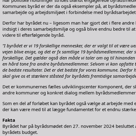
Kommunes byråd er der da også eksempler på, at byrådsmedle
samarbejde og arbejdsmiljøet i forbindelse med byrådsarbejdet
Derfor har byrådet nu – ligesom man har gjort det i flere andr
indsigt i deres samarbejdsmiljø og også blive endnu bedre til a
videre til efterfølgende byråd.
”I byrådet er vi 19 forskellige mennesker, der er valgt til at vær
vejen blive enige, og det er fx samtlige 19 byrådsmedlemmer, der
forskellige. Det gælder også den måde vi taler om og til hinanden
en hård tone fra andre byrådsmedlemmer. Selvom vi kan opfatte tin
de bedste resultater. Det er det bedste for vores kommune. Derfo
skal give os et stærkere ståsted for byrådets fremtidige samarbejde
Det er kommunernes fælles udviklingscenter Komponent, der ska
andre kommuner og konkret dialog mellem byrådsmedlemmer
Som en del af forløbet kan byrådet også vælge at arbejde med en
der kan være med til at lægge fundamentet for et endnu stærk
Fakta
Byrådet har på byrådsmødet den 27. november 2024 besluttet at 
byrådets budget.