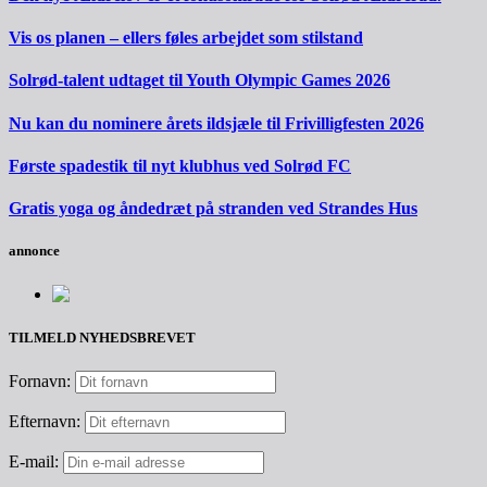
Vis os planen – ellers føles arbejdet som stilstand
Solrød-talent udtaget til Youth Olympic Games 2026
Nu kan du nominere årets ildsjæle til Frivilligfesten 2026
Første spadestik til nyt klubhus ved Solrød FC
Gratis yoga og åndedræt på stranden ved Strandes Hus
annonce
TILMELD NYHEDSBREVET
Fornavn:
Efternavn:
E-mail: