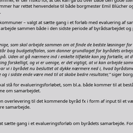
mmer har rettet henvendelse til både borgmester Emil Blücher 
.
e kommuner – valgt at sætte gang i et forløb med evaluering af 
t arbejde sammen både i den sidste periode af byrådsarbejdet og p
e uenige, som skal arbejde sammen om at finde de bedste løsninger fo
 står bag budgetaftalen, som danner grundlaget for byrådets arbejde
 på. Uden at gå nærmere ind i enkelte tilfælde kan jeg fortælle, at
g forskelligt, og vi er uenige, er det vigtigt, at vi kan arbejde 
r har vi i byrådet nu besluttet at dykke nærmere ned i, hvad byrå
 og i sidste ende være med til at skabe bedre resultater,”
siger borg
l stå for evalueringsforløbet, som bl.a. både kommer til at bes
ne om samarbejdet.
 overlevering til det kommende byråd fx i form af input til et væ
ere samarbejde.
sætte gang i et evalueringsforløb om byrådets samarbejde. Forlø