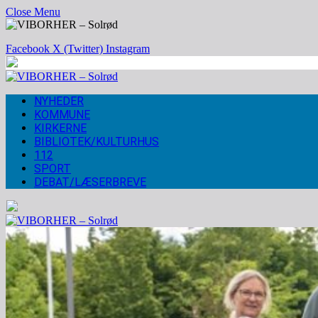
Close Menu
Facebook
X (Twitter)
Instagram
NYHEDER
KOMMUNE
KIRKERNE
BIBLIOTEK/KULTURHUS
112
SPORT
DEBAT/LÆSERBREVE