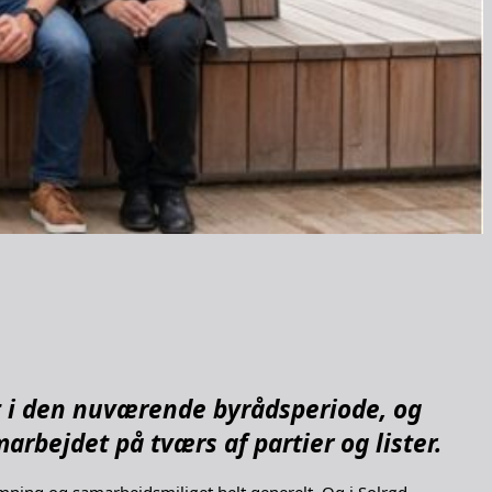
 i den nuværende byrådsperiode, og
arbejdet på tværs af partier og lister.
mning og samarbejdsmiljøet helt generelt. Og i Solrød