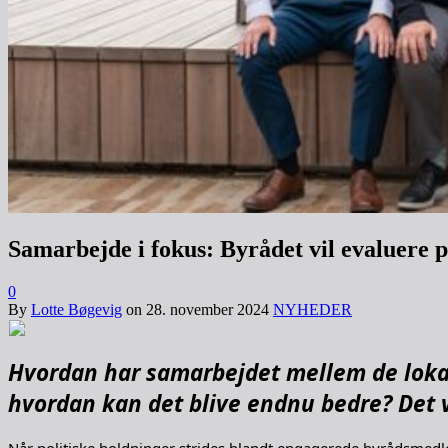
Samarbejde i fokus: Byrådet vil evaluere på
0
By
Lotte Bøgevig
on
28. november 2024
NYHEDER
Hvordan har samarbejdet mellem de loka
hvordan kan det blive endnu bedre? Det vi
Når politiske holdninger strides blandt engagerede byrådsmedle