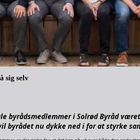
 sig selv
le byrådsmedlemmer i Solrød Byråd været
l byrådet nu dykke ned i for at styrke sam
mmer, er der risiko for, at det kan gå ud over både den gode ste