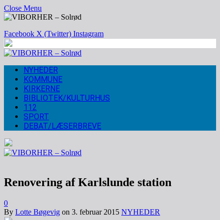
Close Menu
Facebook
X (Twitter)
Instagram
NYHEDER
KOMMUNE
KIRKERNE
BIBLIOTEK/KULTURHUS
112
SPORT
DEBAT/LÆSERBREVE
Renovering af Karlslunde station
0
By
Lotte Bøgevig
on
3. februar 2015
NYHEDER