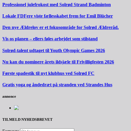
Professionel julefrokost med Solrød Strand Badminton
Lokale FDFere viste fællesskabet frem for Emil Blücher
Den nye Ældrelov er et fokusområde for Solrød Ældreråd.
Vis os planen – ellers føles arbejdet som stilstand
Solrød-talent udtaget til Youth Olympic Games 2026
Nu kan du nominere årets ildsjæle til Frivilligfesten 2026
Første spadestik til nyt klubhus ved Solrød FC
Gratis yoga og åndedræt på stranden ved Strandes Hus
annonce
TILMELD NYHEDSBREVET