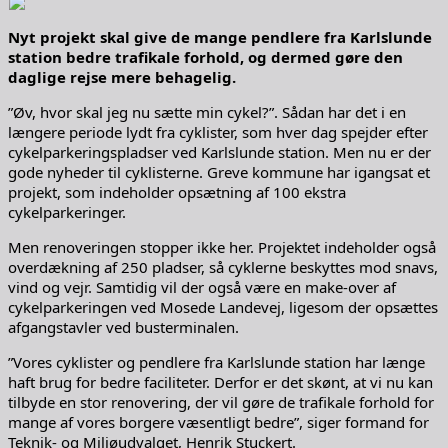
Nyt projekt skal give de mange pendlere fra Karlslunde
station bedre trafikale forhold, og dermed gøre den
daglige rejse mere behagelig.
”Øv, hvor skal jeg nu sætte min cykel?”. Sådan har det i en
længere periode lydt fra cyklister, som hver dag spejder efter
cykelparkeringspladser ved Karlslunde station. Men nu er der
gode nyheder til cyklisterne. Greve kommune har igangsat et
projekt, som indeholder opsætning af 100 ekstra
cykelparkeringer.
Men renoveringen stopper ikke her. Projektet indeholder også
overdækning af 250 pladser, så cyklerne beskyttes mod snavs,
vind og vejr. Samtidig vil der også være en make-over af
cykelparkeringen ved Mosede Landevej, ligesom der opsættes
afgangstavler ved busterminalen.
”Vores cyklister og pendlere fra Karlslunde station har længe
haft brug for bedre faciliteter. Derfor er det skønt, at vi nu kan
tilbyde en stor renovering, der vil gøre de trafikale forhold for
mange af vores borgere væsentligt bedre”, siger formand for
Teknik- og Miljøudvalget, Henrik Stuckert.