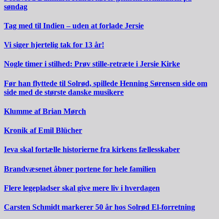
søndag
Tag med til Indien – uden at forlade Jersie
Vi siger hjertelig tak for 13 år!
Nogle timer i stilhed: Prøv stille-retræte i Jersie Kirke
Før han flyttede til Solrød, spillede Henning Sørensen side om
side med de største danske musikere
Klumme af Brian Mørch
Kronik af Emil Blücher
Ieva skal fortælle historierne fra kirkens fællesskaber
Brandvæsenet åbner portene for hele familien
Flere legepladser skal give mere liv i hverdagen
Carsten Schmidt markerer 50 år hos Solrød El-forretning