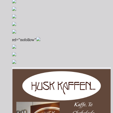
rel="nofollow"