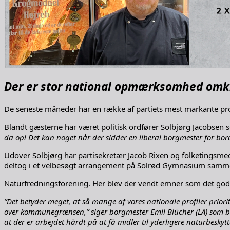
Der er stor national opmærksomhed omkrin
De seneste måneder har en række af partiets mest markante prof
Blandt gæsterne har været politisk ordfører Solbjørg Jacobsen s
da op! Det kan noget når der sidder en liberal borgmester for bord
Udover Solbjørg har partisekretær Jacob Rixen og folketingsme
deltog i et velbesøgt arrangement på Solrød Gymnasium samme
Naturfredningsforening. Her blev der vendt emner som det god
”Det betyder meget, at så mange af vores nationale profiler priorite
over kommunegrænsen,” siger borgmester Emil Blücher (LA) som bem
at der er arbejdet hårdt på at få midler til yderligere naturbeskytte