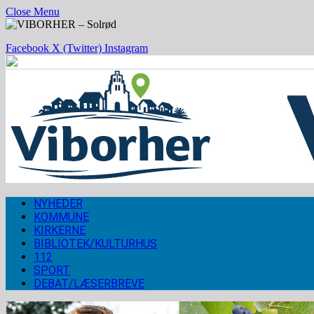
Close Menu
Facebook
X (Twitter)
Instagram
NYHEDER
KOMMUNE
KIRKERNE
BIBLIOTEK/KULTURHUS
112
SPORT
DEBAT/LÆSERBREVE