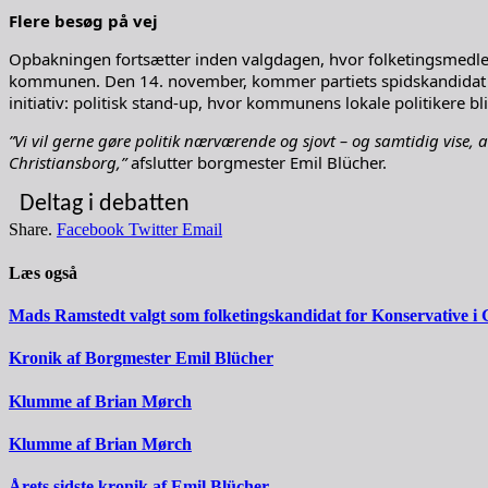
Flere besøg på vej
Opbakningen fortsætter inden valgdagen, hvor folketingsmedl
kommunen. Den 14. november, kommer partiets spidskandidat t
initiativ: politisk stand-up, hvor kommunens lokale politikere 
”Vi vil gerne gøre politik nærværende og sjovt – og samtidig vise, at
Christiansborg,”
afslutter borgmester Emil Blücher.
Deltag i debatten
Share.
Facebook
Twitter
Email
Læs også
Mads Ramstedt valgt som folketingskandidat for Konservative i 
Kronik af Borgmester Emil Blücher
Klumme af Brian Mørch
Klumme af Brian Mørch
Årets sidste kronik af Emil Blücher