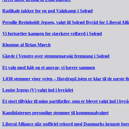
Radikale takker for en god Valgkamp i Solrød
Pernille Breinholdt Jepsen, valgt til Solrød Byråd for Liberal All
Vi fortsætter kampen for stærkere velfærd i Solrød
Klumme af Brian Mørch
Glæde i Venstre over stemmemæssig fremgang i Solrød
Et valg med håb og et ansvar, vi bærer sammen
1.038 stemmer viser vejen – HavdrupListen er klar til de næste fi
Louise Irgens (V) valgt ind i byrådet
Et stort tillykke til mine partifæller, som er blevet valgt ind i byrå
Kandidaternes personlige stemmer til kommunalvalget
Liberal Alliance slår uofficiel rekord med Danmarks længste bo