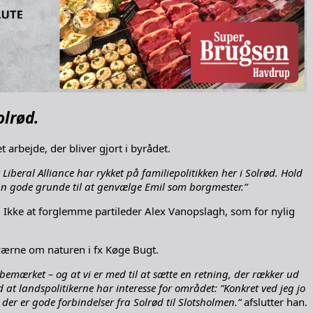
olrød.
rbejde, der bliver gjort i byrådet.
 Liberal Alliance har rykket på familiepolitikken her i Solrød. Hold
 kun gode grunde til at genvælge Emil som borgmester.”
 Ikke at forglemme partileder Alex Vanopslagh, som for nylig
værne om naturen i fx Køge Bugt.
r bemærket – og at vi er med til at sætte en retning, der rækker ud
 landspolitikerne har interesse for området: ”Konkret ved jeg jo
i der er gode forbindelser fra Solrød til Slotsholmen.”
afslutter han.