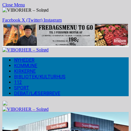
Close Menu
Facebook
X (Twitter)
Instagram
NYHEDER
KOMMUNE
KIRKERNE
BIBLIOTEK/KULTURHUS
112
SPORT
DEBAT/LÆSERBREVE