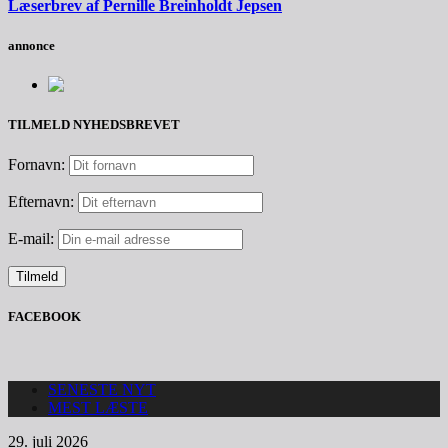
Læserbrev af Pernille Breinholdt Jepsen
annonce
TILMELD NYHEDSBREVET
Fornavn:
Efternavn:
E-mail:
FACEBOOK
SENESTE NYT
MEST LÆSTE
29. juli 2026