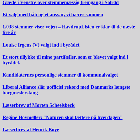
Glæde i Venstre over stemmemæssig fremgang i Solrød
Et valg med håb og et ansvar, vi bærer sammen
1.038 stemmer viser vejen – HavdrupListen er klar til de næste
fire år
Louise Irgens (V) valgt ind i byrådet
Et stort tillykke til mine partifæller, som er blevet valgt ind i
byrådet.
Kandidaternes personlige stemmer til kommunalvalget
Liberal Alliance slår uofficiel rekord med Danmarks længste
borgmesterstang
Læserbrev af Morten Scheelsbeck
Regine Hovmøller: “Naturen skal tættere på hverdagen”
Læserbrev af Henrik Boye