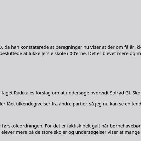
a han konstaterede at beregninger nu viser at der om få år ikke 
sluttede at lukke Jersie skole i 00’erne. Det er blevet mere og 
aget Radikales forslag om at undersøge hvorvidt Solrød Gl. Skole
r fået tilkendegivelser fra andre partier, så jeg nu kan se en tende
ørskoleordningen. For det er faktisk helt galt når børnehavebørn 
elever mere på de store skoler og undersøgelser viser at mange bø