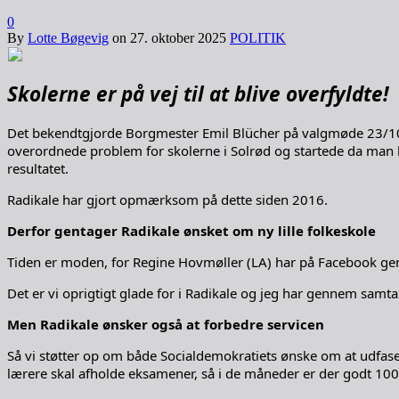
0
By
Lotte Bøgevig
on
27. oktober 2025
POLITIK
Skolerne er på vej til at blive overfyldte!
Det bekendtgjorde Borgmester Emil Blücher på valgmøde 23/10, d
overordnede problem for skolerne i Solrød og startede da man be
resultatet.
Radikale har gjort opmærksom på dette siden 2016.
Derfor gentager Radikale ønsket om ny lille folkeskole
Tiden er moden, for Regine Hovmøller (LA) har på Facebook gent
Det er vi oprigtigt glade for i Radikale og jeg har gennem samtale
Men Radikale ønsker også at forbedre servicen
Så vi støtter op om både Socialdemokratiets ønske om at udfase f
lærere skal afholde eksamener, så i de måneder er der godt 100 