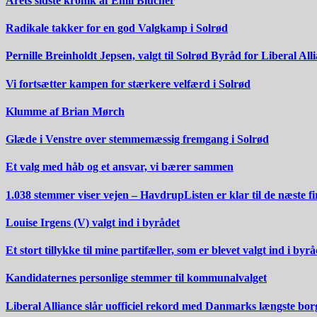
Årets sidste kronik af Emil Blücher
Radikale takker for en god Valgkamp i Solrød
Pernille Breinholdt Jepsen, valgt til Solrød Byråd for Liberal All
Vi fortsætter kampen for stærkere velfærd i Solrød
Klumme af Brian Mørch
Glæde i Venstre over stemmemæssig fremgang i Solrød
Et valg med håb og et ansvar, vi bærer sammen
1.038 stemmer viser vejen – HavdrupListen er klar til de næste fi
Louise Irgens (V) valgt ind i byrådet
Et stort tillykke til mine partifæller, som er blevet valgt ind i byrå
Kandidaternes personlige stemmer til kommunalvalget
Liberal Alliance slår uofficiel rekord med Danmarks længste bo