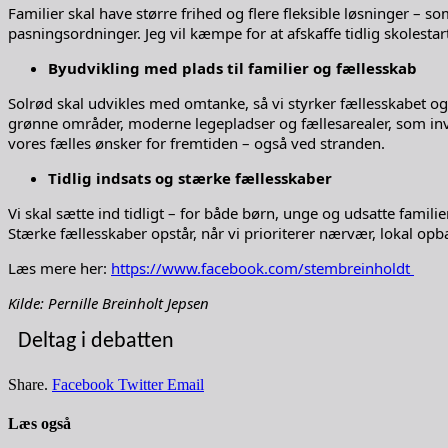
Familier skal have større frihed og flere fleksible løsninger –
pasningsordninger. Jeg vil kæmpe for at afskaffe tidlig skolesta
Byudvikling med plads til familier og fællesskab
Solrød skal udvikles med omtanke, så vi styrker fællesskabet og 
grønne områder, moderne legepladser og fællesarealer, som invi
vores fælles ønsker for fremtiden – også ved stranden.
Tidlig indsats og stærke fællesskaber
Vi skal sætte ind tidligt – for både børn, unge og udsatte familie
Stærke fællesskaber opstår, når vi prioriterer nærvær, lokal op
Læs mere her:
https://www.facebook.com/stembreinholdt
Kilde: Pernille Breinholt Jepsen
Deltag i debatten
Share.
Facebook
Twitter
Email
Læs også