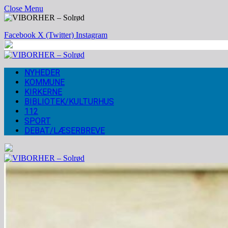
Close Menu
Facebook
X (Twitter)
Instagram
NYHEDER
KOMMUNE
KIRKERNE
BIBLIOTEK/KULTURHUS
112
SPORT
DEBAT/LÆSERBREVE