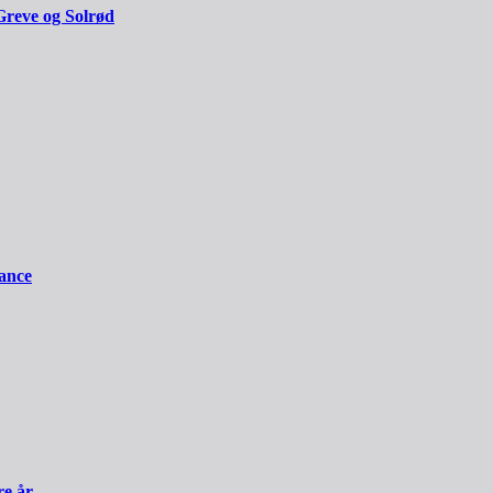
Greve og Solrød
iance
re år