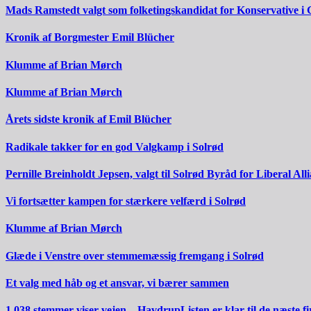
Mads Ramstedt valgt som folketingskandidat for Konservative i 
Kronik af Borgmester Emil Blücher
Klumme af Brian Mørch
Klumme af Brian Mørch
Årets sidste kronik af Emil Blücher
Radikale takker for en god Valgkamp i Solrød
Pernille Breinholdt Jepsen, valgt til Solrød Byråd for Liberal All
Vi fortsætter kampen for stærkere velfærd i Solrød
Klumme af Brian Mørch
Glæde i Venstre over stemmemæssig fremgang i Solrød
Et valg med håb og et ansvar, vi bærer sammen
1.038 stemmer viser vejen – HavdrupListen er klar til de næste fi