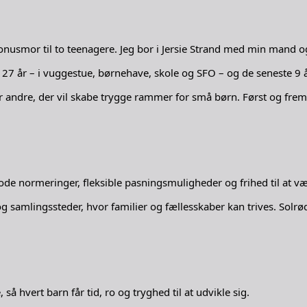
g bonusmor til to teenagere. Jeg bor i Jersie Strand med min mand
7 år – i vuggestue, børnehave, skole og SFO – og de seneste 9 å
andre, der vil skabe trygge rammer for små børn. Først og frem
 gode normeringer, fleksible pasningsmuligheder og frihed til at væ
 samlingssteder, hvor familier og fællesskaber kan trives. Solr
 hvert barn får tid, ro og tryghed til at udvikle sig.