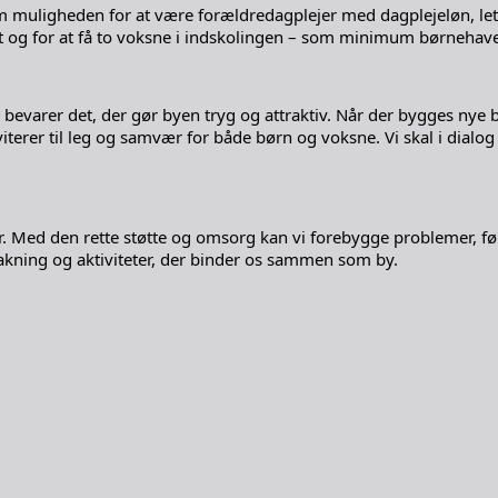
 som muligheden for at være forældredagplejer med dagplejeløn, l
rt og for at få to voksne i indskolingen – som minimum børnehavek
bevarer det, der gør byen tryg og attraktiv. Når der bygges nye b
terer til leg og samvær for både børn og voksne. Vi skal i dialo
r. Med den rette støtte og omsorg kan vi forebygge problemer, før d
bakning og aktiviteter, der binder os sammen som by.