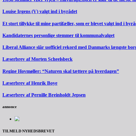
Louise Irgens (V) valgt ind i byrådet
Et stort tillykke til mine partifæller, som er blevet valgt ind i byrå
Kandidaternes personlige stemmer til kommunalvalget
Liberal Alliance slår uofficiel rekord med Danmarks længste bo
Læserbrev af Morten Scheelsbeck
Regine Hovmøller: “Naturen skal tættere på hverdagen”
Læserbrev af Henrik Boye
Læserbrev af Pernille Breinholdt Jepsen
annonce
TILMELD NYHEDSBREVET