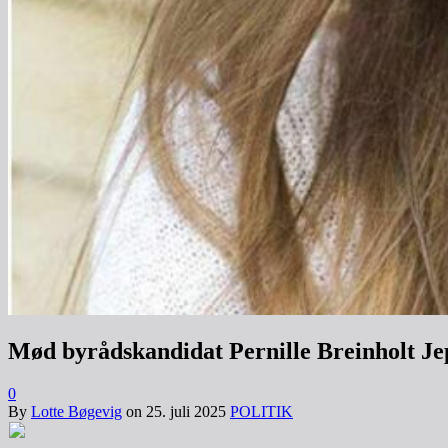
Mød byrådskandidat Pernille Breinholt Je
0
By
Lotte Bøgevig
on
25. juli 2025
POLITIK