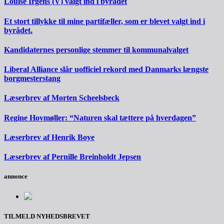
Louise Irgens (V) valgt ind i byrådet
Et stort tillykke til mine partifæller, som er blevet valgt ind i
byrådet.
Kandidaternes personlige stemmer til kommunalvalget
Liberal Alliance slår uofficiel rekord med Danmarks længste
borgmesterstang
Læserbrev af Morten Scheelsbeck
Regine Hovmøller: “Naturen skal tættere på hverdagen”
Læserbrev af Henrik Boye
Læserbrev af Pernille Breinholdt Jepsen
annonce
TILMELD NYHEDSBREVET