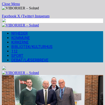
Close Menu
Facebook
X (Twitter)
Instagram
NYHEDER
KOMMUNE
KIRKERNE
BIBLIOTEK/KULTURHUS
112
SPORT
DEBAT/LÆSERBREVE