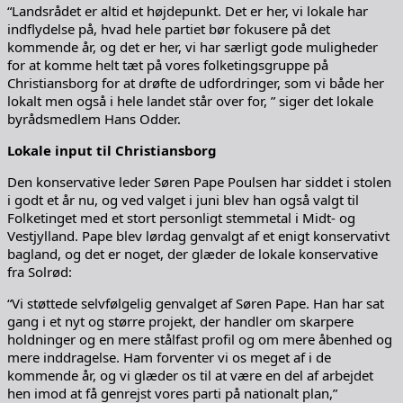
“Landsrådet er altid et højdepunkt. Det er her, vi lokale har
indflydelse på, hvad hele partiet bør fokusere på det
kommende år, og det er her, vi har særligt gode muligheder
for at komme helt tæt på vores folketingsgruppe på
Christiansborg for at drøfte de udfordringer, som vi både her
lokalt men også i hele landet står over for, ” siger det lokale
byrådsmedlem Hans Odder.
Lokale input til Christiansborg
Den konservative leder Søren Pape Poulsen har siddet i stolen
i godt et år nu, og ved valget i juni blev han også valgt til
Folketinget med et stort personligt stemmetal i Midt- og
Vestjylland. Pape blev lørdag genvalgt af et enigt konservativt
bagland, og det er noget, der glæder de lokale konservative
fra Solrød:
“Vi støttede selvfølgelig genvalget af Søren Pape. Han har sat
gang i et nyt og større projekt, der handler om skarpere
holdninger og en mere stålfast profil og om mere åbenhed og
mere inddragelse. Ham forventer vi os meget af i de
kommende år, og vi glæder os til at være en del af arbejdet
hen imod at få genrejst vores parti på nationalt plan,”