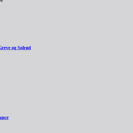
ne
Greve og Solrød
iance