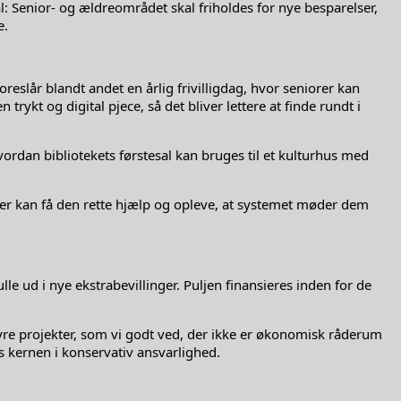
 Senior- og ældreområdet skal friholdes for nye besparelser,
e.
oreslår blandt andet en årlig frivilligdag, hvor seniorer kan
ykt og digital pjece, så det bliver lettere at finde rundt i
ordan bibliotekets førstesal kan bruges til et kulturhus med
lier kan få den rette hjælp og opleve, at systemet møder dem
le ud i nye ekstrabevillinger. Puljen finansieres inden for de
e dyre projekter, som vi godt ved, der ikke er økonomisk råderum
os kernen i konservativ ansvarlighed.