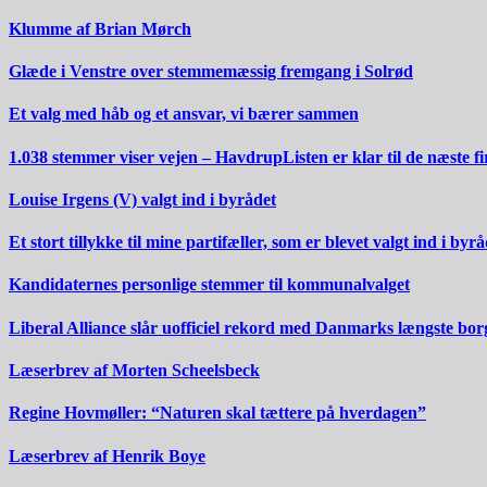
Klumme af Brian Mørch
Glæde i Venstre over stemmemæssig fremgang i Solrød
Et valg med håb og et ansvar, vi bærer sammen
1.038 stemmer viser vejen – HavdrupListen er klar til de næste fi
Louise Irgens (V) valgt ind i byrådet
Et stort tillykke til mine partifæller, som er blevet valgt ind i byrå
Kandidaternes personlige stemmer til kommunalvalget
Liberal Alliance slår uofficiel rekord med Danmarks længste bo
Læserbrev af Morten Scheelsbeck
Regine Hovmøller: “Naturen skal tættere på hverdagen”
Læserbrev af Henrik Boye