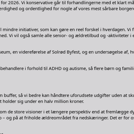
2026. Vi konservative går til forhandlingerne med et klart mål:
, værdighed og ordentlighed for nogle af vores mest sårbare borger
 mindre initiativer, som kan gøre en reel forskel i hverdagen. Vi f
vil også samle alle senior- og ældretilbud og -aktiviteter i en tr
eum, en videreførelse af Solrød Byfest, og en undersøgelse af, hv
sbehandlere i forhold til ADHD og autisme, så flere børn og fami
m buffer, så vi bedre kan håndtere uforudsete udgifter uden at skul
 holder sig under en halv million kroner.
re tale om de store visioner i et længere perspektiv end at fremlægg
kab – og på at friholde ældreområdet fra nedskæringer. Det er for 