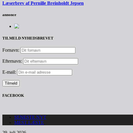
Læserbrev af Pernille Breinholdt Jepsen
annonce
TILMELD NYHEDSBREVET
Fornavn:
Efternavn:
E-mail:
FACEBOOK
SENESTE NYT
MEST LÆSTE
29. juli 2026