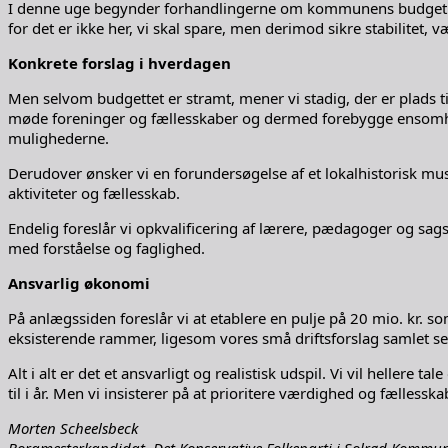
I denne uge begynder forhandlingerne om kommunens budget for 
for det er ikke her, vi skal spare, men derimod sikre stabilitet
Konkrete forslag i hverdagen
Men selvom budgettet er stramt, mener vi stadig, der er plads til
møde foreninger og fællesskaber og dermed forebygge ensomhed. Vi 
mulighederne.
Derudover ønsker vi en forundersøgelse af et lokalhistorisk mus
aktiviteter og fællesskab.
Endelig foreslår vi opkvalificering af lærere, pædagoger og sag
med forståelse og faglighed.
Ansvarlig økonomi
På anlægssiden foreslår vi at etablere en pulje på 20 mio. kr. so
eksisterende rammer, ligesom vores små driftsforslag samlet set
Alt i alt er det et ansvarligt og realistisk udspil. Vi vil helle
til i år. Men vi insisterer på at prioritere værdighed og fælless
Morten Scheelsbeck