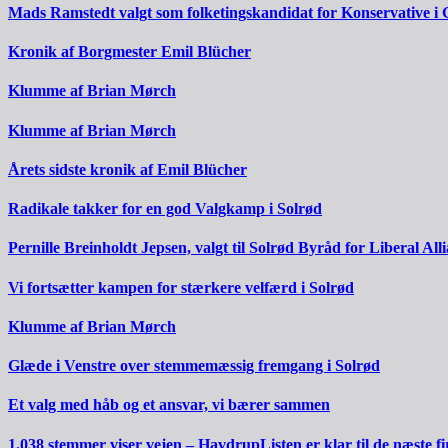
Mads Ramstedt valgt som folketingskandidat for Konservative i 
Kronik af Borgmester Emil Blücher
Klumme af Brian Mørch
Klumme af Brian Mørch
Årets sidste kronik af Emil Blücher
Radikale takker for en god Valgkamp i Solrød
Pernille Breinholdt Jepsen, valgt til Solrød Byråd for Liberal All
Vi fortsætter kampen for stærkere velfærd i Solrød
Klumme af Brian Mørch
Glæde i Venstre over stemmemæssig fremgang i Solrød
Et valg med håb og et ansvar, vi bærer sammen
1.038 stemmer viser vejen – HavdrupListen er klar til de næste fi