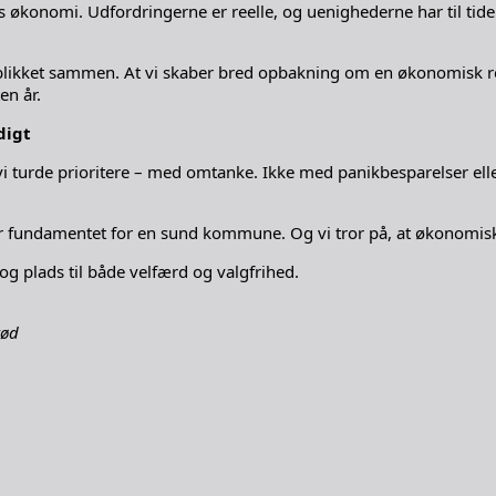
nomi. Udfordringerne er reelle, og uenighederne har til tider f
ter blikket sammen. At vi skaber bred opbakning om en økonomisk
en år.
digt
l vi turde prioritere – med omtanke. Ikke med panikbesparelser el
er fundamentet for en sund kommune. Og vi tror på, at økonomisk 
og plads til både velfærd og valgfrihed.
rød