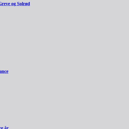
Greve og Solrød
iance
re år