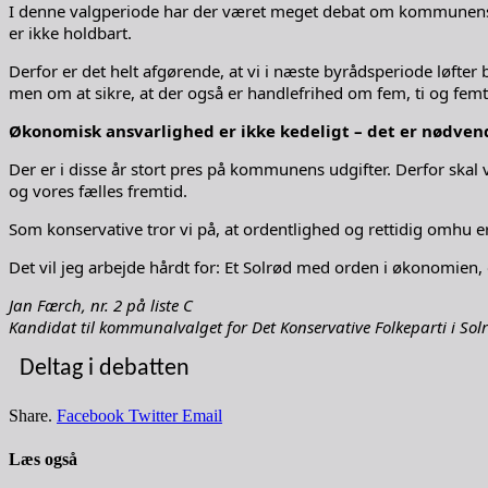
I denne valgperiode har der været meget debat om kommunens øko
er ikke holdbart.
Derfor er det helt afgørende, at vi i næste byrådsperiode løf
men om at sikre, at der også er handlefrihed om fem, ti og femt
Økonomisk ansvarlighed er ikke kedeligt – det er nødven
Der er i disse år stort pres på kommunens udgifter. Derfor ska
og vores fælles fremtid.
Som konservative tror vi på, at ordentlighed og rettidig omhu 
Det vil jeg arbejde hårdt for: Et Solrød med orden i økonomien, 
Jan Færch, nr. 2 på liste C
Kandidat til kommunalvalget for Det Konservative Folkeparti i Sol
Deltag i debatten
Share.
Facebook
Twitter
Email
Læs også