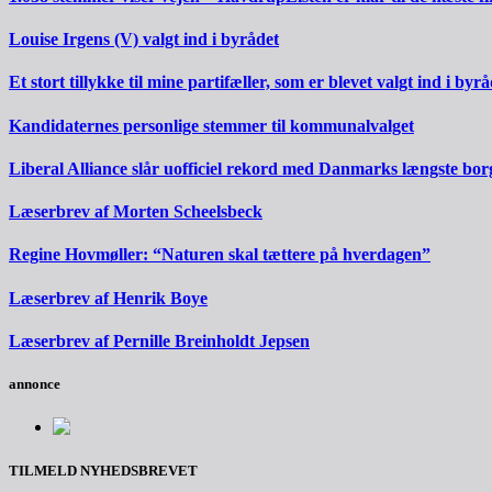
Louise Irgens (V) valgt ind i byrådet
Et stort tillykke til mine partifæller, som er blevet valgt ind i byrå
Kandidaternes personlige stemmer til kommunalvalget
Liberal Alliance slår uofficiel rekord med Danmarks længste bo
Læserbrev af Morten Scheelsbeck
Regine Hovmøller: “Naturen skal tættere på hverdagen”
Læserbrev af Henrik Boye
Læserbrev af Pernille Breinholdt Jepsen
annonce
TILMELD NYHEDSBREVET