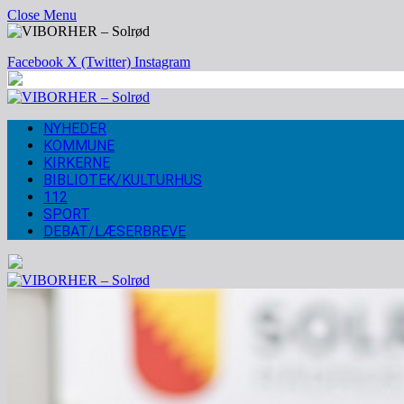
Close Menu
Facebook
X (Twitter)
Instagram
NYHEDER
KOMMUNE
KIRKERNE
BIBLIOTEK/KULTURHUS
112
SPORT
DEBAT/LÆSERBREVE