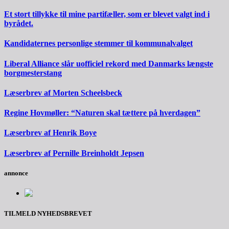
Et stort tillykke til mine partifæller, som er blevet valgt ind i
byrådet.
Kandidaternes personlige stemmer til kommunalvalget
Liberal Alliance slår uofficiel rekord med Danmarks længste
borgmesterstang
Læserbrev af Morten Scheelsbeck
Regine Hovmøller: “Naturen skal tættere på hverdagen”
Læserbrev af Henrik Boye
Læserbrev af Pernille Breinholdt Jepsen
annonce
TILMELD NYHEDSBREVET