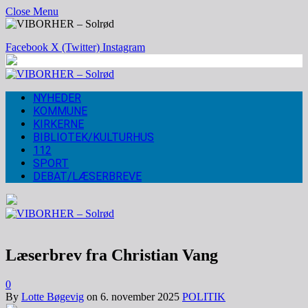
Close Menu
Facebook
X (Twitter)
Instagram
NYHEDER
KOMMUNE
KIRKERNE
BIBLIOTEK/KULTURHUS
112
SPORT
DEBAT/LÆSERBREVE
Læserbrev fra Christian Vang
0
By
Lotte Bøgevig
on
6. november 2025
POLITIK