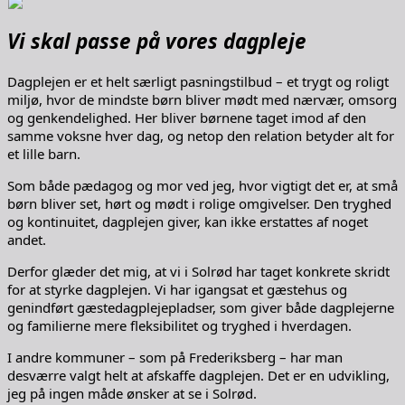
Vi skal passe på vores dagpleje
Dagplejen er et helt særligt pasningstilbud – et trygt og roligt
miljø, hvor de mindste børn bliver mødt med nærvær, omsorg
og genkendelighed. Her bliver børnene taget imod af den
samme voksne hver dag, og netop den relation betyder alt for
et lille barn.
Som både pædagog og mor ved jeg, hvor vigtigt det er, at små
børn bliver set, hørt og mødt i rolige omgivelser. Den tryghed
og kontinuitet, dagplejen giver, kan ikke erstattes af noget
andet.
Derfor glæder det mig, at vi i Solrød har taget konkrete skridt
for at styrke dagplejen. Vi har igangsat et gæstehus og
genindført gæstedagplejepladser, som giver både dagplejerne
og familierne mere fleksibilitet og tryghed i hverdagen.
I andre kommuner – som på Frederiksberg – har man
desværre valgt helt at afskaffe dagplejen. Det er en udvikling,
jeg på ingen måde ønsker at se i Solrød.