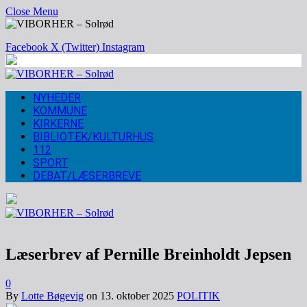
Close Menu
Facebook
X (Twitter)
Instagram
NYHEDER
KOMMUNE
KIRKERNE
BIBLIOTEK/KULTURHUS
112
SPORT
DEBAT/LÆSERBREVE
Læserbrev af Pernille Breinholdt Jepsen
0
By
Lotte Bøgevig
on
13. oktober 2025
POLITIK