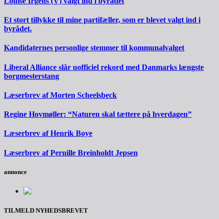
Louise Irgens (V) valgt ind i byrådet
Et stort tillykke til mine partifæller, som er blevet valgt ind i
byrådet.
Kandidaternes personlige stemmer til kommunalvalget
Liberal Alliance slår uofficiel rekord med Danmarks længste
borgmesterstang
Læserbrev af Morten Scheelsbeck
Regine Hovmøller: “Naturen skal tættere på hverdagen”
Læserbrev af Henrik Boye
Læserbrev af Pernille Breinholdt Jepsen
annonce
TILMELD NYHEDSBREVET