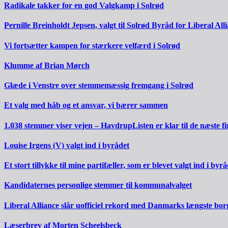
Radikale takker for en god Valgkamp i Solrød
Pernille Breinholdt Jepsen, valgt til Solrød Byråd for Liberal All
Vi fortsætter kampen for stærkere velfærd i Solrød
Klumme af Brian Mørch
Glæde i Venstre over stemmemæssig fremgang i Solrød
Et valg med håb og et ansvar, vi bærer sammen
1.038 stemmer viser vejen – HavdrupListen er klar til de næste fi
Louise Irgens (V) valgt ind i byrådet
Et stort tillykke til mine partifæller, som er blevet valgt ind i byrå
Kandidaternes personlige stemmer til kommunalvalget
Liberal Alliance slår uofficiel rekord med Danmarks længste bo
Læserbrev af Morten Scheelsbeck