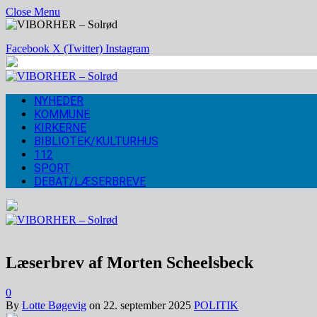
Close Menu
Facebook
X (Twitter)
Instagram
NYHEDER
KOMMUNE
KIRKERNE
BIBLIOTEK/KULTURHUS
112
SPORT
DEBAT/LÆSERBREVE
Læserbrev af Morten Scheelsbeck
0
By
Lotte Bøgevig
on
22. september 2025
POLITIK