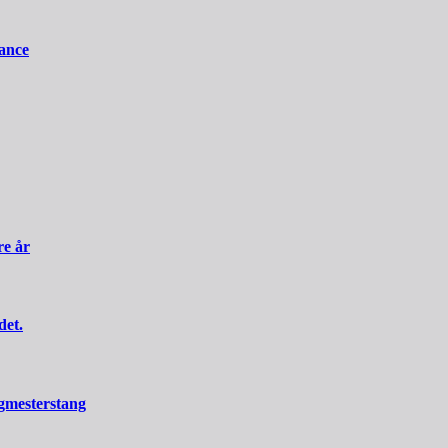
iance
re år
det.
rgmesterstang