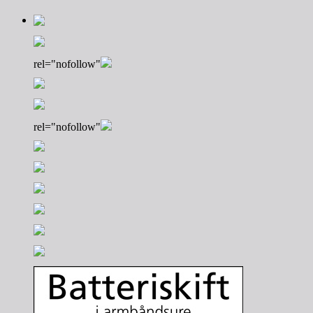
rel="nofollow"
rel="nofollow"