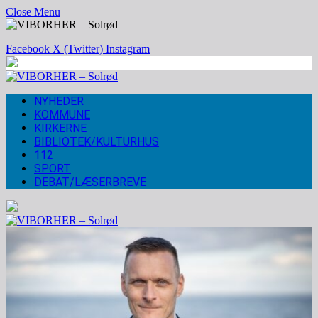
Close Menu
Facebook
X (Twitter)
Instagram
NYHEDER
KOMMUNE
KIRKERNE
BIBLIOTEK/KULTURHUS
112
SPORT
DEBAT/LÆSERBREVE