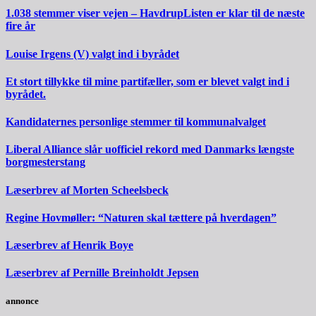
1.038 stemmer viser vejen – HavdrupListen er klar til de næste
fire år
Louise Irgens (V) valgt ind i byrådet
Et stort tillykke til mine partifæller, som er blevet valgt ind i
byrådet.
Kandidaternes personlige stemmer til kommunalvalget
Liberal Alliance slår uofficiel rekord med Danmarks længste
borgmesterstang
Læserbrev af Morten Scheelsbeck
Regine Hovmøller: “Naturen skal tættere på hverdagen”
Læserbrev af Henrik Boye
Læserbrev af Pernille Breinholdt Jepsen
annonce