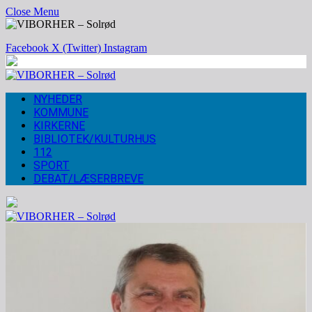
Close Menu
Facebook
X (Twitter)
Instagram
NYHEDER
KOMMUNE
KIRKERNE
BIBLIOTEK/KULTURHUS
112
SPORT
DEBAT/LÆSERBREVE