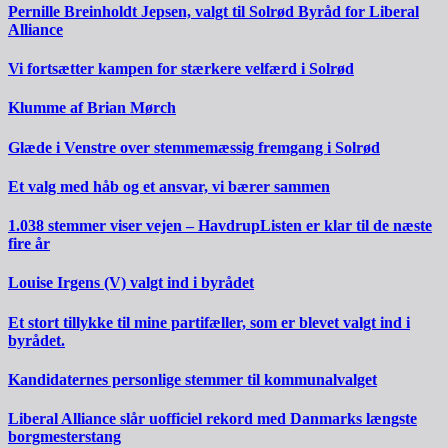
Pernille Breinholdt Jepsen, valgt til Solrød Byråd for Liberal
Alliance
Vi fortsætter kampen for stærkere velfærd i Solrød
Klumme af Brian Mørch
Glæde i Venstre over stemmemæssig fremgang i Solrød
Et valg med håb og et ansvar, vi bærer sammen
1.038 stemmer viser vejen – HavdrupListen er klar til de næste
fire år
Louise Irgens (V) valgt ind i byrådet
Et stort tillykke til mine partifæller, som er blevet valgt ind i
byrådet.
Kandidaternes personlige stemmer til kommunalvalget
Liberal Alliance slår uofficiel rekord med Danmarks længste
borgmesterstang