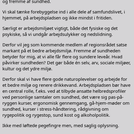
og fremme af sundhed.
Vi skal tænke forebyggelse ind i alle dele af samfundslivet, i
hjemmet, på arbejdspladsen og ikke mindst i fritiden.
Særligt er arbejdsmiljøet vigtigt, både det fysiske og det
psykiske, så vi undgår arbejdsulykker og nedslidning.
Derfor vil jeg som kommende medlem af regionsrådet satse
markant på et bedre arbejdsmiljø. Fremme af sundheden
betyder for mig, at vi alle får flere og sundere leveår. Hvad
påvirker sundheden? Det gør både én selv, arv, sociale miljøer,
kultur og det ydre miljø.
Derfor skal vi have flere gode naturoplevelser og arbejde for
et bedre miljø og renere drikkevand. Arbejdspladsen bør have
en central rolle, f.eks. ved at tilbyde ansatte helbredsprofiler
ved personlige samtaler om sundhed, det være sig pas-på-
ryggen kurser, ergonomisk gennemgang, gå-hjem-møder om
sundhed, kurser i stress-håndtering, rådgivning om
rygepolitik og rygestop, sund kost og alkoholpolitik.
Ikke med løftede pegefingre men, med saglig oplysning.