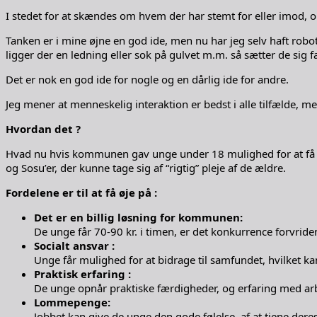
I stedet for at skændes om hvem der har stemt for eller imod, 
Tanken er i mine øjne en god ide, men nu har jeg selv haft robo
ligger der en ledning eller sok på gulvet m.m. så sætter de sig fa
Det er nok en god ide for nogle og en dårlig ide for andre.
Jeg mener at menneskelig interaktion er bedst i alle tilfælde, 
Hvordan det ?
Hvad nu hvis kommunen gav unge under 18 mulighed for at få et b
og Sosu’er, der kunne tage sig af “rigtig” pleje af de ældre.
Fordelene er til at få øje på :
Det er en billig løsning for kommunen:
De unge får 70-90 kr. i timen, er det konkurrence forvrid
Socialt ansvar :
Unge får mulighed for at bidrage til samfundet, hvilket ka
Praktisk erfaring :
De unge opnår praktiske færdigheder, og erfaring med arbe
Lommepenge:
Jobbet kan give de unge den gode følelse, af at tjene der