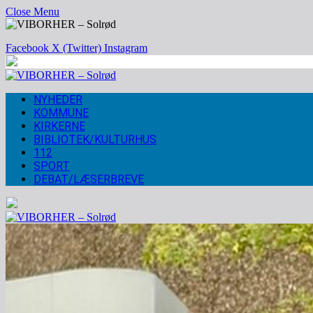
Close Menu
Facebook
X (Twitter)
Instagram
NYHEDER
KOMMUNE
KIRKERNE
BIBLIOTEK/KULTURHUS
112
SPORT
DEBAT/LÆSERBREVE