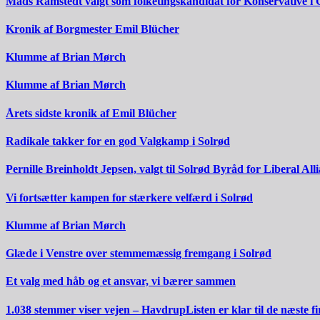
Mads Ramstedt valgt som folketingskandidat for Konservative i 
Kronik af Borgmester Emil Blücher
Klumme af Brian Mørch
Klumme af Brian Mørch
Årets sidste kronik af Emil Blücher
Radikale takker for en god Valgkamp i Solrød
Pernille Breinholdt Jepsen, valgt til Solrød Byråd for Liberal All
Vi fortsætter kampen for stærkere velfærd i Solrød
Klumme af Brian Mørch
Glæde i Venstre over stemmemæssig fremgang i Solrød
Et valg med håb og et ansvar, vi bærer sammen
1.038 stemmer viser vejen – HavdrupListen er klar til de næste fi