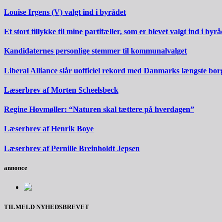
Louise Irgens (V) valgt ind i byrådet
Et stort tillykke til mine partifæller, som er blevet valgt ind i byrå
Kandidaternes personlige stemmer til kommunalvalget
Liberal Alliance slår uofficiel rekord med Danmarks længste bo
Læserbrev af Morten Scheelsbeck
Regine Hovmøller: “Naturen skal tættere på hverdagen”
Læserbrev af Henrik Boye
Læserbrev af Pernille Breinholdt Jepsen
annonce
TILMELD NYHEDSBREVET