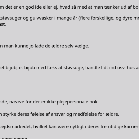
om det er en god ide eller ej, hvad så med at man tænker ud af bo
tstøvsuger og gulvvasker i mange år (flere forskellige, og dyre m
st.
men man kunne jo lade de ældre selv vælge.
ijob, et bijob med f.eks at støvsuge, handle lidt ind osv. hos æ
ende, næææ for der er ikke plejepersonale nok.
n styrke deres følelse af ansvar og medfølelse for ældre.
jdsmarkedet, hvilket kan være nyttigt i deres fremtidige karrier
es egne penge