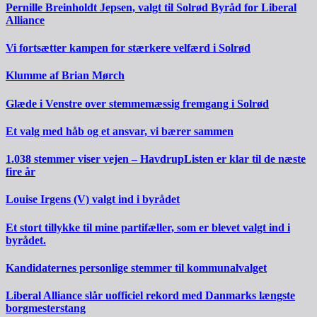
Pernille Breinholdt Jepsen, valgt til Solrød Byråd for Liberal
Alliance
Vi fortsætter kampen for stærkere velfærd i Solrød
Klumme af Brian Mørch
Glæde i Venstre over stemmemæssig fremgang i Solrød
Et valg med håb og et ansvar, vi bærer sammen
1.038 stemmer viser vejen – HavdrupListen er klar til de næste
fire år
Louise Irgens (V) valgt ind i byrådet
Et stort tillykke til mine partifæller, som er blevet valgt ind i
byrådet.
Kandidaternes personlige stemmer til kommunalvalget
Liberal Alliance slår uofficiel rekord med Danmarks længste
borgmesterstang