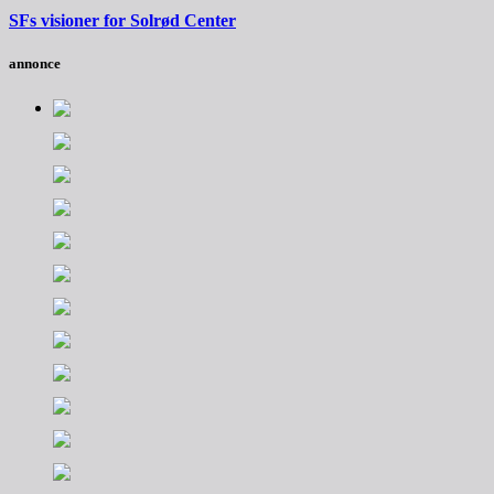
SFs visioner for Solrød Center
annonce