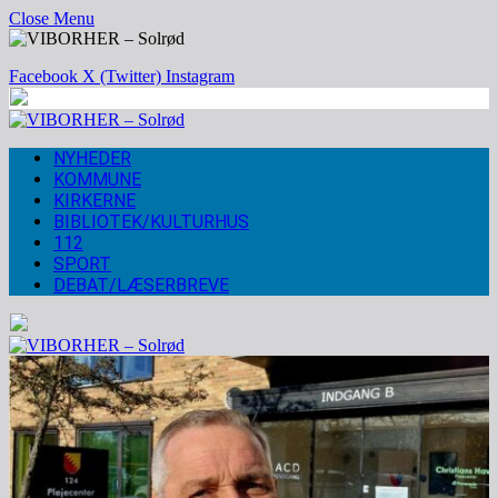
Close Menu
Facebook
X (Twitter)
Instagram
NYHEDER
KOMMUNE
KIRKERNE
BIBLIOTEK/KULTURHUS
112
SPORT
DEBAT/LÆSERBREVE