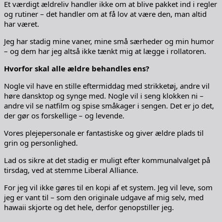
Et værdigt ældreliv handler ikke om at blive pakket ind i regler
og rutiner – det handler om at få lov at være den, man altid
har været.
Jeg har stadig mine vaner, mine små særheder og min humor
– og dem har jeg altså ikke tænkt mig at lægge i rollatoren.
Hvorfor skal alle ældre behandles ens?
Nogle vil have en stille eftermiddag med strikketøj, andre vil
høre dansktop og synge med. Nogle vil i seng klokken ni –
andre vil se natfilm og spise småkager i sengen. Det er jo det,
der gør os forskellige – og levende.
Vores plejepersonale er fantastiske og giver ældre plads til
grin og personlighed.
Lad os sikre at det stadig er muligt efter kommunalvalget på
tirsdag, ved at stemme Liberal Alliance.
For jeg vil ikke gøres til en kopi af et system. Jeg vil leve, som
jeg er vant til – som den originale udgave af mig selv, med
hawaii skjorte og det hele, derfor genopstiller jeg.