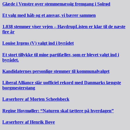
Glæde i Venstre over stemmemæssig fremgang i Solrød
Et valg med håb og et ansvar, vi bærer sammen
1.038 stemmer viser vejen – HavdrupListen er klar til de næste
fire år
Louise Irgens (V) valgt ind i byrådet
Et stort tillykke til mine partifæller, som er blevet valgt ind i
byrådet.
Kandidaternes personlige stemmer til kommunalvalget
Liberal Alliance slår uofficiel rekord med Danmarks længste
borgmesterstang
Læserbrev af Morten Scheelsbeck
Regine Hovmøller: “Naturen skal tættere på hverdagen”
Læserbrev af Henrik Boye