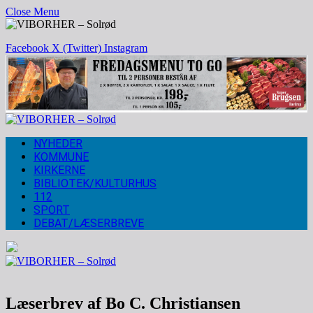
Close Menu
Facebook
X (Twitter)
Instagram
NYHEDER
KOMMUNE
KIRKERNE
BIBLIOTEK/KULTURHUS
112
SPORT
DEBAT/LÆSERBREVE
Læserbrev af Bo C. Christiansen