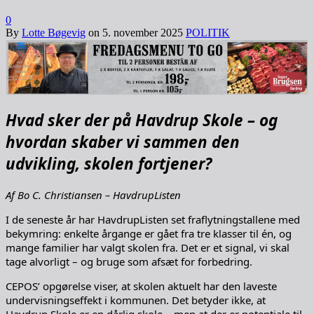
0
By
Lotte Bøgevig
on
5. november 2025
POLITIK
Hvad sker der på Havdrup Skole – og
hvordan skaber vi sammen den
udvikling, skolen fortjener?
Af Bo C. Christiansen – HavdrupListen
I de seneste år har HavdrupListen set fraflytningstallene med
bekymring: enkelte årgange er gået fra tre klasser til én, og
mange familier har valgt skolen fra. Det er et signal, vi skal
tage alvorligt – og bruge som afsæt for forbedring.
CEPOS’ opgørelse viser, at skolen aktuelt har den laveste
undervisningseffekt i kommunen. Det betyder ikke, at
Havdrup Skole er en dårlig skole – men at der er potentiale til