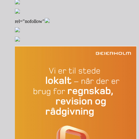
rel="nofollow"