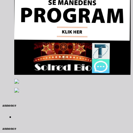
annonce
annonce