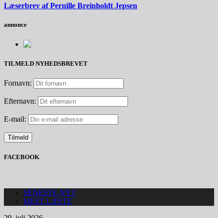
Læserbrev af Pernille Breinholdt Jepsen
annonce
TILMELD NYHEDSBREVET
Fornavn:
Efternavn:
E-mail:
FACEBOOK
SENESTE NYT
MEST LÆSTE
29. juli 2026