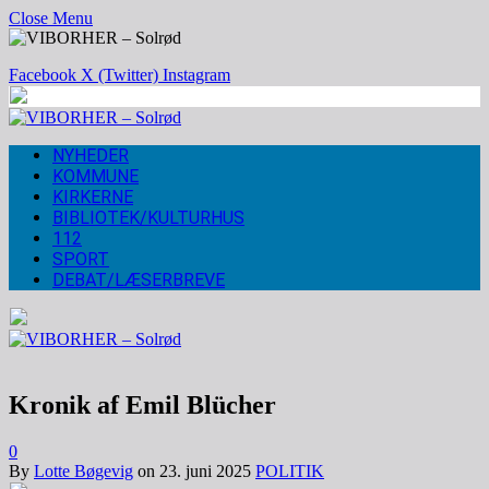
Close Menu
Facebook
X (Twitter)
Instagram
NYHEDER
KOMMUNE
KIRKERNE
BIBLIOTEK/KULTURHUS
112
SPORT
DEBAT/LÆSERBREVE
Kronik af Emil Blücher
0
By
Lotte Bøgevig
on
23. juni 2025
POLITIK