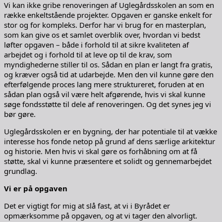
Vi kan ikke gribe renoveringen af Uglegårdsskolen an som en
række enkeltstående projekter. Opgaven er ganske enkelt for
stor og for kompleks. Derfor har vi brug for en masterplan,
som kan give os et samlet overblik over, hvordan vi bedst
løfter opgaven – både i forhold til at sikre kvaliteten af
arbejdet og i forhold til at leve op til de krav, som
myndighederne stiller til os. Sådan en plan er langt fra gratis,
og kræver også tid at udarbejde. Men den vil kunne gøre den
efterfølgende proces lang mere struktureret, foruden at en
sådan plan også vil være helt afgørende, hvis vi skal kunne
søge fondsstøtte til dele af renoveringen. Og det synes jeg vi
bør gøre.
Uglegårdsskolen er en bygning, der har potentiale til at vække
interesse hos fonde netop på grund af dens særlige arkitektur
og historie. Men hvis vi skal gøre os forhåbning om at få
støtte, skal vi kunne præsentere et solidt og gennemarbejdet
grundlag.
Vi er på opgaven
Det er vigtigt for mig at slå fast, at vi i Byrådet er
opmærksomme på opgaven, og at vi tager den alvorligt.