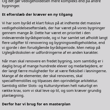
Og det gør vedligeholdelsen mere kompleks end på andre
bygninger.
Et efterslæb der kræver en ny tilgang
Vi har som byråd et klart fokus på at indhente det massive
vedligeholdelsesefterslæb, der har været på vores bygninger
gennem mange år. Dette har været en prioritet i den
indeværende byrådsperiode, og vi har samlet set afholdt langt
flere udgifter til renovering og bygningsvedligeholdelse, end
vi gjorde i den forudgående byrådsperiode. Men netop på
Uglegårdsskolen er udfordringerne af en anden karakter.
Når man skal renovere en fredet bygning, som samtidig er i
daglig brug af mange hundrede elever og medarbejdere, er
der langt færre muligheder for at være fleksibel i løsningerne.
Mange af de elementer, der skal renoveres, skal
specialfremstilles og tilpasses den oprindelige arkitektur.
Samtidig stiller Slots- og Kulturstyrelsen helt naturligt en
række krav, som vi skal leve op til, og som kræver grundig
planlægning.
Derfor har vi brug for en masterplan