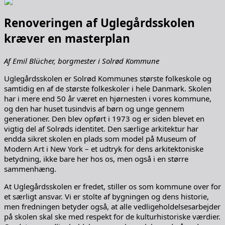
Renoveringen af Uglegårdsskolen
kræver en masterplan
Af Emil Blücher, borgmester i Solrød Kommune
Uglegårdsskolen er Solrød Kommunes største folkeskole og
samtidig en af de største folkeskoler i hele Danmark. Skolen
har i mere end 50 år været en hjørnesten i vores kommune,
og den har huset tusindvis af børn og unge gennem
generationer. Den blev opført i 1973 og er siden blevet en
vigtig del af Solrøds identitet. Den særlige arkitektur har
endda sikret skolen en plads som model på Museum of
Modern Art i New York – et udtryk for dens arkitektoniske
betydning, ikke bare her hos os, men også i en større
sammenhæng.
At Uglegårdsskolen er fredet, stiller os som kommune over for
et særligt ansvar. Vi er stolte af bygningen og dens historie,
men fredningen betyder også, at alle vedligeholdelsesarbejder
på skolen skal ske med respekt for de kulturhistoriske værdier.