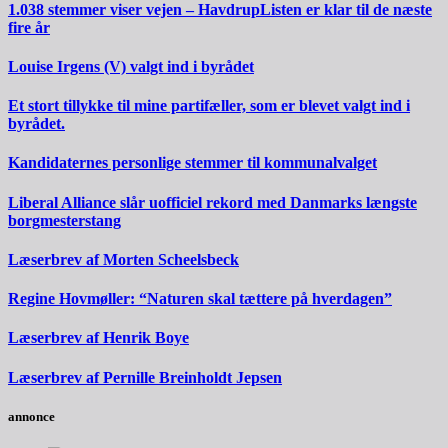
1.038 stemmer viser vejen – HavdrupListen er klar til de næste
fire år
Louise Irgens (V) valgt ind i byrådet
Et stort tillykke til mine partifæller, som er blevet valgt ind i
byrådet.
Kandidaternes personlige stemmer til kommunalvalget
Liberal Alliance slår uofficiel rekord med Danmarks længste
borgmesterstang
Læserbrev af Morten Scheelsbeck
Regine Hovmøller: “Naturen skal tættere på hverdagen”
Læserbrev af Henrik Boye
Læserbrev af Pernille Breinholdt Jepsen
annonce