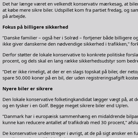
Det har længe været en velkendt konservativ mærkesag, at bilerne s
at købe mere sikre biler. Udspillet kom fra partiet fredag, og s
på arbejde.
Fokus på billigere sikkerhed
”Danske familier – også her i Solrød – fortjener både billigere o
ikke giver danskerne den nødvendige sikkerhed i trafikken,” fork
Derfor støtter de lokale konservative to konkrete politiske forsl
procent, og dels skal en lang række sikkerhedsudstyr som bedre br
”Det er ikke rimeligt, at der er en slags topskat på biler, der ne
spare 50.000 koner på en bil, der uden registreringsafgift koster
Nyere biler er sikrere
Den lokale konservative folketingkandidat lægger vægt på, at 
og en tysker i en Golf. Begge meget sikrere biler end Up’en.
”Danmark har i europæisk sammenhæng en midaldrende bilpark, hvo
kunne kan reducere antallet af trafikdrab med 30 procent,” afslutt
De konservative understreger i øvrigt, at de på sigt ønsker en 