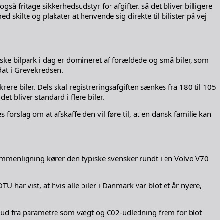
så fritage sikkerhedsudstyr for afgifter, så det bliver billigere
 skilte og plakater at henvende sig direkte til bilister på vej
anske bilpark i dag er domineret af forældede og små biler, som
idat i Grevekredsen.
rere biler. Dels skal registreringsafgiften sænkes fra 180 til 105
t bliver standard i flere biler.
s forslag om at afskaffe den vil føre til, at en dansk familie kan
ammenligning kører den typiske svensker rundt i en Volvo V70
har vist, at hvis alle biler i Danmark var blot et år nyere,
es ud fra parametre som vægt og C02-udledning frem for blot