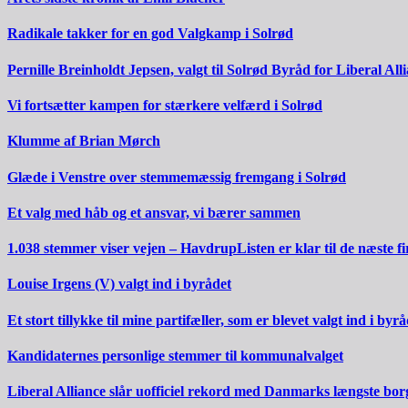
Radikale takker for en god Valgkamp i Solrød
Pernille Breinholdt Jepsen, valgt til Solrød Byråd for Liberal All
Vi fortsætter kampen for stærkere velfærd i Solrød
Klumme af Brian Mørch
Glæde i Venstre over stemmemæssig fremgang i Solrød
Et valg med håb og et ansvar, vi bærer sammen
1.038 stemmer viser vejen – HavdrupListen er klar til de næste fi
Louise Irgens (V) valgt ind i byrådet
Et stort tillykke til mine partifæller, som er blevet valgt ind i byrå
Kandidaternes personlige stemmer til kommunalvalget
Liberal Alliance slår uofficiel rekord med Danmarks længste bo