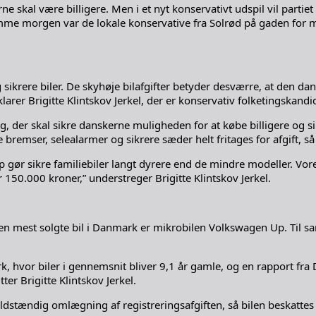
kal være billigere. Men i et nyt konservativt udspil vil partiet og
amme morgen var de lokale konservative fra Solrød på gaden for med
g sikrere biler. De skyhøje bilafgifter betyder desværre, at den d
larer Brigitte Klintskov Jerkel, der er konservativ folketingskand
ag, der skal sikre danskerne muligheden for at købe billigere og sik
emser, selealarmer og sikrere sæder helt fritages for afgift, så de
top gør sikre familiebiler langt dyrere end de mindre modeller. Vore
 150.000 kroner,” understreger Brigitte Klintskov Jerkel.
den mest solgte bil i Danmark er mikrobilen Volkswagen Up. Til s
r biler i gennemsnit bliver 9,1 år gamle, og en rapport fra DTU 
er Brigitte Klintskov Jerkel.
fuldstændig omlægning af registreringsafgiften, så bilen beskatt