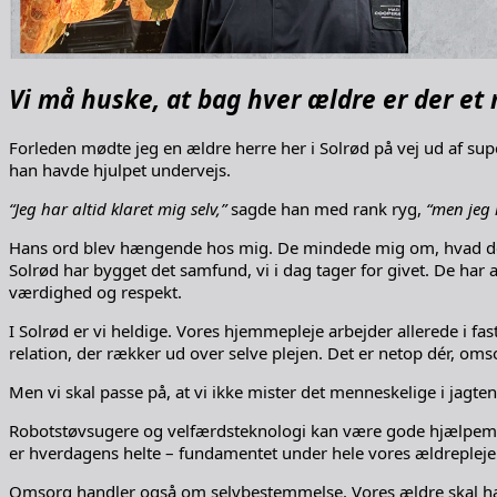
Vi må huske, at bag hver ældre er der e
Forleden mødte jeg en ældre herre her i Solrød på vej ud af su
han havde hjulpet undervejs.
“Jeg har altid klaret mig selv,”
sagde han med rank ryg,
“men jeg 
Hans ord blev hængende hos mig. De mindede mig om, hvad der v
Solrød har bygget det samfund, vi i dag tager for givet. De har 
værdighed og respekt.
I Solrød er vi heldige. Vores hjemmepleje arbejder allerede i f
relation, der rækker ud over selve plejen. Det er netop dér, 
Men vi skal passe på, at vi ikke mister det menneskelige i jagten
Robotstøvsugere og velfærdsteknologi kan være gode hjælpemidler
er hverdagens helte – fundamentet under hele vores ældrepleje. 
Omsorg handler også om selvbestemmelse. Vores ældre skal have re