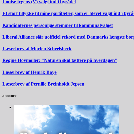
Louise Irgens (V) valgt ind i byrådet
Et stort tillykke til mine partifæller, som er blevet valgt ind i byrå
Kandidaternes personlige stemmer til kommunalvalget
Liberal Alliance slår uofficiel rekord med Danmarks længste bo
Læserbrev af Morten Scheelsbeck
Regine Hovmøller: “Naturen skal tættere på hverdagen”
Læserbrev af Henrik Boye
Læserbrev af Pernille Breinholdt Jepsen
annonce