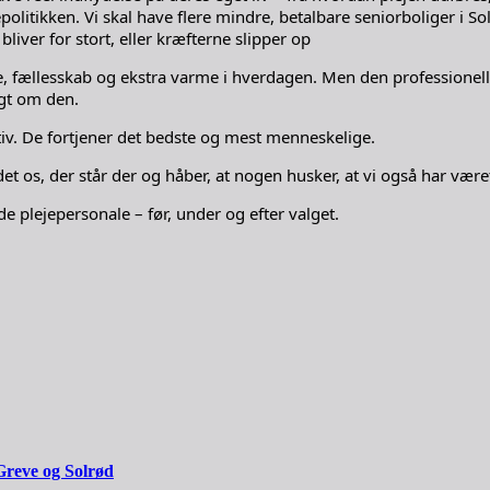
litikken. Vi skal have flere mindre, betalbare seniorboliger i S
bliver for stort, eller kræfterne slipper op
de, fællesskab og ekstra varme i hverdagen. Men den professionelle
agt om den.
ativ. De fortjener det bedste og mest menneskelige.
 det os, der står der og håber, at nogen husker, at vi også har vær
e plejepersonale – før, under og efter valget.
Greve og Solrød