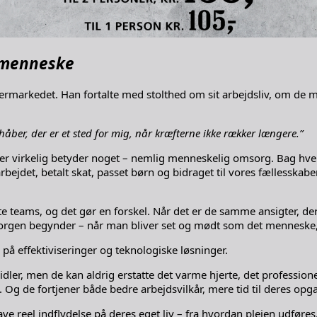
t menneske
permarkedet. Han fortalte med stolthed om sit arbejdsliv, om de 
håber, der er et sted for mig, når kræfterne ikke rækker længere.”
irkelig betyder noget – nemlig menneskelig omsorg. Bag hvert r
arbejdet, betalt skat, passet børn og bidraget til vores fællessk
aste teams, og det gør en forskel. Når det er de samme ansigter, 
omsorgen begynder – når man bliver set og mødt som det menneske
 på effektiviseringer og teknologiske løsninger.
, men de kan aldrig erstatte det varme hjerte, det professionelle
Og de fortjener både bedre arbejdsvilkår, mere tid til deres opga
el indflydelse på deres eget liv – fra hvordan plejen udføres, ti