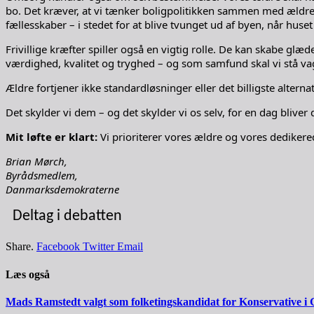
bo. Det kræver, at vi tænker boligpolitikken sammen med ældrepo
fællesskaber – i stedet for at blive tvunget ud af byen, når huset 
Frivillige kræfter spiller også en vigtig rolle. De kan skabe glæ
værdighed, kvalitet og tryghed – og som samfund skal vi stå v
Ældre fortjener ikke standardløsninger eller det billigste altern
Det skylder vi dem – og det skylder vi os selv, for en dag bliver
Mit løfte er klart:
Vi prioriterer vores ældre og vores dedikered
Brian Mørch,
Byrådsmedlem,
Danmarksdemokraterne
Deltag i debatten
Share.
Facebook
Twitter
Email
Læs også
Mads Ramstedt valgt som folketingskandidat for Konservative i 