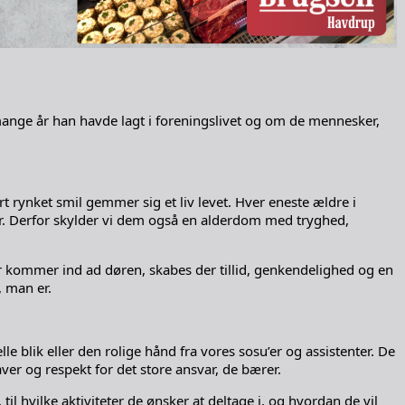
mange år han havde lagt i foreningslivet og om de mennesker,
ynket smil gemmer sig et liv levet. Hver eneste ældre i
aber. Derfor skylder vi dem også en alderdom med tryghed,
der kommer ind ad døren, skabes der tillid, genkendelighed og en
, man er.
 blik eller den rolige hånd fra vores sosu’er og assistenter. De
ver og respekt for det store ansvar, de bærer.
l hvilke aktiviteter de ønsker at deltage i, og hvordan de vil